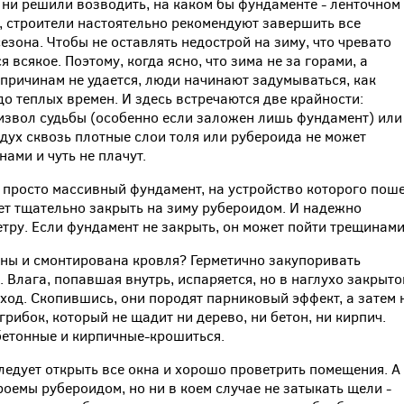
 ни решили возводить, на каком бы фундаменте - ленточном
л, строители настоятельно рекомендуют завершить все
езона. Чтобы не оставлять недострой на зиму, что чревато
 всякое. Поэтому, когда ясно, что зима не за горами, а
 причинам не удается, люди начинают задумываться, как
о теплых времен. И здесь встречаются две крайности:
извол судьбы (особенно если заложен лишь фундамент) или
дух сквозь плотные слои толя или рубероида не может
нами и чуть не плачут.
о просто массивный фундамент, на устройство которого пош
ет тщательно закрыть на зиму рубероидом. И надежно
тру. Если фундамент не закрыть, он может пойти трещинами
ены и смонтирована кровля? Герметично закупоривать
. Влага, попавшая внутрь, испаряется, но в наглухо закрыт
ход. Скопившись, они породят парниковый эффект, а затем 
грибок, который не щадит ни дерево, ни бетон, ни кирпич.
бетонные и кирпичные-крошиться.
ледует открыть все окна и хорошо проветрить помещения. А
оемы рубероидом, но ни в коем случае не затыкать щели -