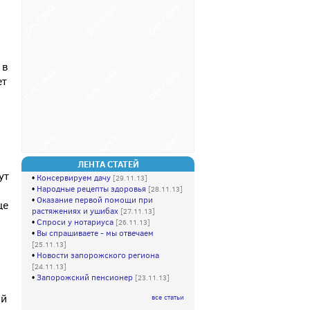
 в
ет
ЛЕНТА СТАТЕЙ
ут
•
Консервируем дачу
[29.11.13]
•
Народные рецепты здоровья
[28.11.13]
•
Оказание первой помощи при
ще
растяжениях и ушибах
[27.11.13]
•
Спроси у нотариуса
[26.11.13]
•
Вы спрашиваете - мы отвечаем
[25.11.13]
•
Новости запорожского региона
[24.11.13]
•
Запорожский пенсионер
[23.11.13]
ый
все статьи