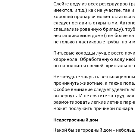
Слейте воду из всех резервуаров (
имеются, и т.д.) как на участке, так
хорошей пропарки может остаться в
следует оставить открытыми. Авто
специализированную бригаду), труб
неотапливаемом доме (тем более на 
не только пластиковые трубы, но и 
Питьевые колодцы лучше всего почи
хлоринола. Обработанную воду необ
он наполнится свежей, кристально ч
Не забудьте закрыть вентиляционные
проникнуть животные, а также попа
Особое внимание следует уделить э
вывернуть. И не сочтите за труд, как
размонтировать легкие летние парни
может послужить причиной пожара.
Недостроенный
дом
Какой бы загородный дом - неболь