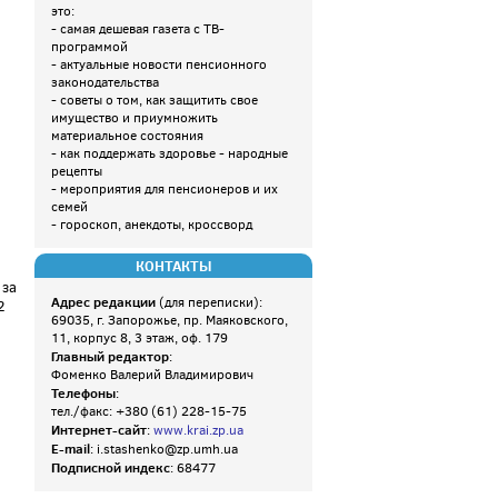
это:
- самая дешевая газета с ТВ-
программой
- актуальные новости пенсионного
законодательства
- советы о том, как защитить свое
имущество и приумножить
материальное состояния
- как поддержать здоровье - народные
рецепты
- мероприятия для пенсионеров и их
семей
- гороскоп, анекдоты, кроссворд
КОНТАКТЫ
 за
Адрес редакции
(для переписки):
2
69035, г. Запорожье, пр. Маяковского,
11, корпус 8, 3 этаж, оф. 179
Главный редактор
:
Фоменко Валерий Владимирович
Телефоны
:
тел./факс: +380 (61) 228-15-75
Интернет-сайт
:
www.krai.zp.ua
E-mail
: i.stashenko@zp.umh.ua
Подписной индекс
: 68477