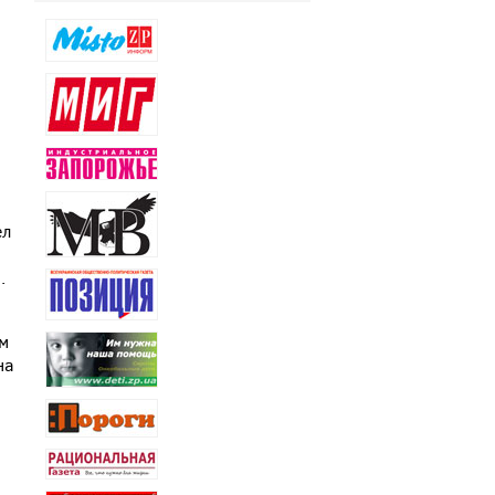
ел
.
ом
на