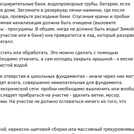
расширительные баки, водопроводные трубы, батареи, если
 и в доме. Загляните в резервуар печки-каменки, где после
ода, проверьте расходные баки. Спускные краны и пробки
номная канализация должна быть очищена (вызовите
ы - просушены. В общем, нигде не должно быть воды! Зимой
участке или в бане) она превратится в лед, который разорв
металл.
стить или обработать. Это можно сделать с помощью
ходимо откачать, а сам колодец закрыть крышкой - к весне
истой водой.
 отверстия в цокольных фундаментах - иначе через них мог
дет влага, совершенно нежелательная для фундамента.
лектрической сети: пробки необходимо выключить или вооб
 следует прибраться на участке - удалить ветки, мусор,
ки. На участке не должно оставаться ничего из того, что
шой, каркасно-щитовой сборки или массивный трехуровнев