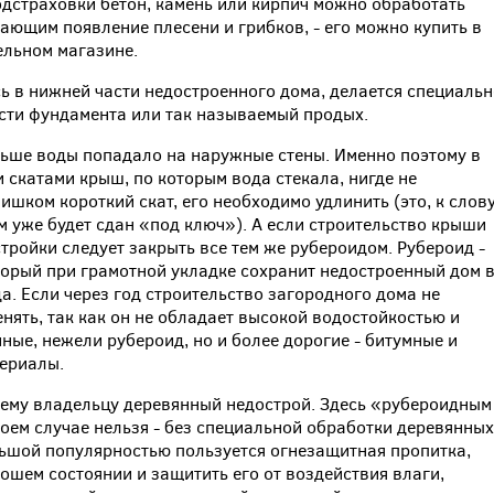
одстраховки бетон, камень или кирпич можно обработать
ющим появление плесени и грибков, - его можно купить в
льном магазине.
сь в нижней части недостроенного дома, делается специаль
сти фундамента или так называемый продых.
ньше воды попадало на наружные стены. Именно поэтому в
 скатами крыш, по которым вода стекала, нигде не
ишком короткий скат, его необходимо удлинить (это, к слову
м уже будет сдан «под ключ»). А если строительство крыши
тройки следует закрыть все тем же рубероидом. Рубероид -
торый при грамотной укладке сохранит недостроенный дом 
да. Если через год строительство загородного дома не
нять, так как он не обладает высокой водостойкостью и
ные, нежели рубероид, но и более дорогие - битумные и
ериалы.
оему владельцу деревянный недострой. Здесь «рубероидным
оем случае нельзя - без специальной обработки деревянных
льшой популярностью пользуется огнезащитная пропитка,
шем состоянии и защитить его от воздействия влаги,