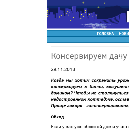
ГОЛОВНА
НОВИ
Консервируем дачу
29.11.2013
Когда
мы
хотим
сохранить
уро
консервируем
в
банки
,
высушенн
домиком
?
Чтобы
не
столкнуться
недостроенном коттедже
,
оста
Проще
говоря
-
законсервировать
Обход
Если у вас уже обжитой дом и участ