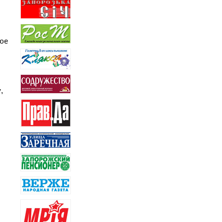
ное
,
в