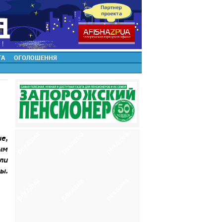
ТА
ОГОЛОШЕННЯ
ие
,
ым
ли
мы
.