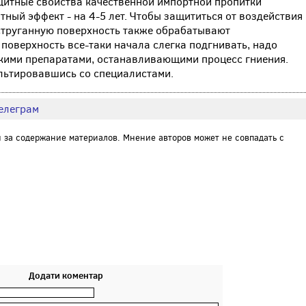
ащитные свойства качественной импортной пропитки
тный эффект - на 4-5 лет. Чтобы защититься от воздействия
 струганную поверхность также обрабатывают
 поверхность все-таки начала слегка подгнивать, надо
кими препаратами, останавливающими процесс гниения.
льтировавшись со специалистами.
елеграм
и за содержание материалов. Мнение авторов может не совпадать с
Додати коментар