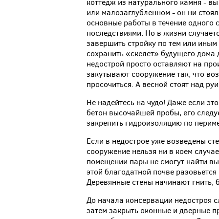
коттедж из натурального камня - вы
или малозаглубленном - он ни стоя
основные работы в течение одного с
последствиями. Но в жизни случается
завершить стройку по тем или иным
сохранить «скелет» будущего дома д
недострой просто оставляют на про
закутывают сооружение так, что воз
просочиться. А весной стоят над руи
Не надейтесь на чудо! Даже если эт
бетон высочайшей пробы, его следу
закрепить гидроизоляцию по периме
Если в недострое уже возведены ст
сооружение нельзя ни в коем случае
помещении пары не смогут найти вы
этой благодатной почве разовьется 
Деревянные стены начинают гнить, 
До начала консервации недостроя с
затем закрыть оконные и дверные пр