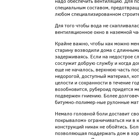
надо обеспечить вентиляцию. Для п
специальным составом, предотвраща
любом специализированном строите
Для того чтобы вода не скапливала
вентиляционное окно в наземной ча
Крайне важно, чтобы как можно ме
старину возводили дома с длинными
задерживаясь. Если на недострое сл
сослужит добрую службу и когда до
еще не началось, верхнюю часть пос
недорогой, доступный материал, ко
целости и сохранности в течение го
возобновится, рубероид придется ме
подвержен гниению. Более долговеч
битумно-полимер-ные рулонные мат
Немало головной боли доставит св
покрывалом» ограничиваться ни в к
конструкций никак не обойтись. Бо
позволяющая поддержать дом в хоро