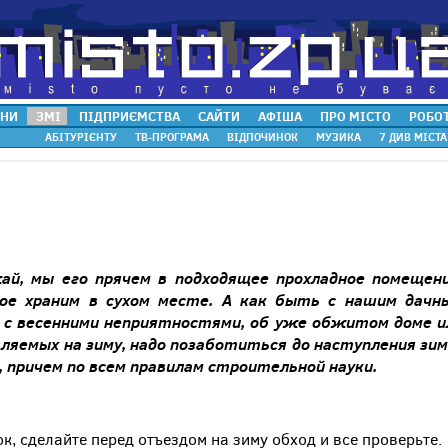
НИ
ЗМІ
ПІДПРИЄМСТВА
САЙТИ
АФІША
ПРО МІСТО
РОБО
АБІТУРІЄНТУ
ТВ-ПРОГРАМА
ВІДПОЧИНОК
МУЗИКА
7 ДИВ МІСТА
жай
,
мы
его
прячем
в
подходящее
прохладное
помещен
ое
храним
в
сухом
месте
.
А
как
быть
с
нашим дачн
с
весенними
неприятностями
,
об
уже
обжитом
доме
и
вляемых
на
зиму
,
надо
позаботиться
до
наступления
зи
,
причем
по
всем
правилам
строительной
науки
.
ок, сделайте перед отъездом на зиму обход и все проверьте.