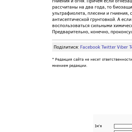
гниения и огня. Причем если огнез
рассчитаны на два года, то биозащи
ультрафиолета, плесени и гниения,
антисептической грунтовкой. А если
воспользоваться сильными химичес
Предварительно, конечно, проконсу
Поділитися:
Facebook
Twitter
Viber
Т
* Редакция сайта не несет ответственност
мнением редакции.
Ім'я