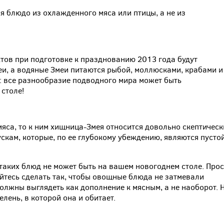
я блюдо из охлажденного мяса или птицы, а не из
тов при подготовке к празднованию 2013 года будут
еи, а водяные Змеи питаются рыбой, моллюсками, крабами и
о: все разнообразие подводного мира может быть
столе!
яса, то к ним хищница-Змея относится довольно скептическ
скам, которые, по ее глубокому убеждению, являются пусто
о таких блюд не может быть на вашем новогоднем столе. Про
айтесь сделать так, чтобы овощные блюда не затмевали
олжны выглядеть как дополнение к мясным, а не наоборот. 
лень, в которой она и обитает.