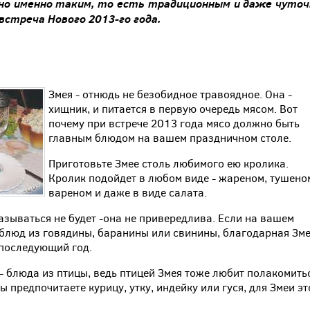
но
именно
таким
,
то
есть
традиционным
и
даже
чуточ
встреча
Нового
2013-
го
года
.
Змея - отнюдь не безобидное травоядное. Она -
хищник, и питается в первую очередь мясом. Вот
почему при встрече 2013 года мясо должно быть
главным блюдом на вашем праздничном столе.
Приготовьте Змее столь любимого ею кролика.
Кролик подойдет в любом виде - жареном, тушено
вареном и даже в виде салата.
казываться не будет -она не привередлива. Если на вашем
 блюд из говядины, баранины или свинины, благодарная Зм
 последующий год.
- блюда из птицы, ведь птицей Змея тоже любит полакомить
ы предпочитаете курицу, утку, индейку или гуся, для Змеи эт