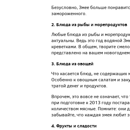
Безусловно, Змее больше понравитс
замороженного.
2.
Блюда
из
рыбы
и
морепродуктов
Любые блюда из рыбы и морепродук
актуальны. Ведь это год водяной Зм
креветками. В общем, творите смел
представлено на вашем новогоднем 
3.
Блюда
из
овощей
Что касается блюд, не содержащих м
Особенно к овощным салатам и заку
тратой денег и продуктов.
Впрочем, это вовсе не означает, чт
при подготовке к 2013 году постар
количеством мясные. Помните: они д
забывайте, что каждая змея любит зе
4.
Фрукты
и
сладости