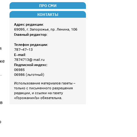
ПРО СМИ
КОНТАКТЫ
Адрес редакции
:
69095, г. Запорожье, пр. Ленина, 106
Главный редактор
:
Телефон редакции
:
я
787–47–13
E–mail
:
7874713@ mail.ru
же
Подписной индекс
:
06985
.
06986 (льготный)
Использование материалов газеты –
только с письменного разрешения
редакции, и ссылки на газету
«ГорожанинЪ» обязательна.
 в
ю