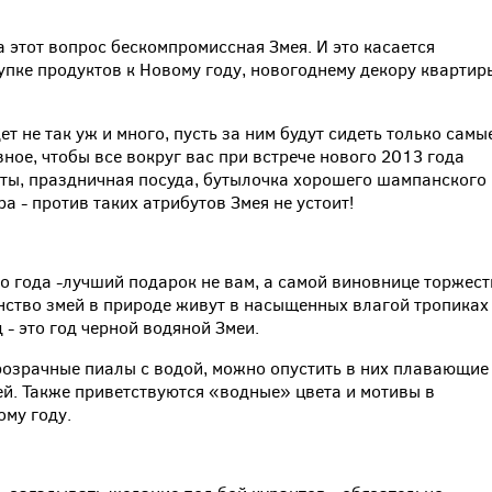
на этот вопрос бескомпромиссная Змея. И это касается
купке продуктов к Новому году, новогоднему декору квартир
т не так уж и много, пусть за ним будут сидеть только самы
вное, чтобы все вокруг вас при встрече нового 2013 года
ы, праздничная посуда, бутылочка хорошего шампанского
а - против таких атрибутов Змея не устоит!
го года -лучший подарок не вам, а самой виновнице торжес
инство змей в природе живут в насыщенных влагой тропиках
- это год черной водяной Змеи.
розрачные пиалы с водой, можно опустить в них плавающие
й. Также приветствуются «водные» цвета и мотивы в
му году.