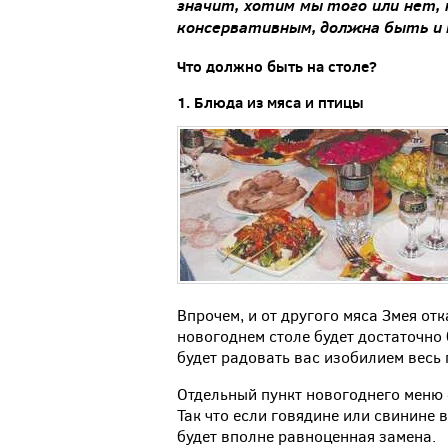
значит
,
хотим мы
того
или
нет
,
консервативным
,
должна
быть и
Что
должно быть
на
столе
?
1.
Блюда
из
мяса
и
птицы
Впрочем, и от другого мяса Змея от
новогоднем столе будет достаточно
будет радовать вас изобилием весь
Отдельный пункт новогоднего меню 
Так что если говядине или свинине в
будет вполне равноценная замена.