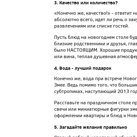
3.
Качество
или
количество
?
«Конечно же, качество!» - ответит 
абсолютно всего, идет ли речь о за
развлечениям или списке гостей.
Пусть блюд на новогоднем столе буде
близкие родственники и друзья, гла
было НАСТОЯЩИМ. Хорошие продукт
или вина, теплая душевная атмосфер
4.
Вода
-
лучший
подарок
Конечно же, вода при встрече Ново
Змее. Ведь помимо того, что больш
субтропиках, наступающий 2013 год 
Расставьте на праздничном столе п
свечи или миниатюрные фигурки зме
оформлении квартиры и блюд к Ново
5.
Загадайте
желание
правильно