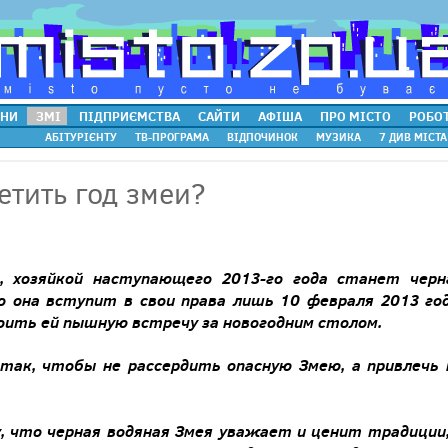
НИ
ЗМІ
ПІДПРИЄМСТВА
САЙТИ
АФІША
ПРО МІСТО
РОБО
АБІТУРІЄНТУ
ТВ-ПРОГРАМА
ВІДПОЧИНОК
МУЗИКА
7 ДИВ МІСТА
етить год змеи?
,
хозяйкой
наступающего
2013-
го
года
станет
черн
о
она
вступит
в
свои
права
лишь
10
февраля
2013
го
оить ей
пышную
встречу
за
новогодним
столом
.
так
,
чтобы
не
рассердить
опасную
Змею
,
а
привлечь
у
,
что
черная
водяная
Змея
уважает
и
ценит
традиции