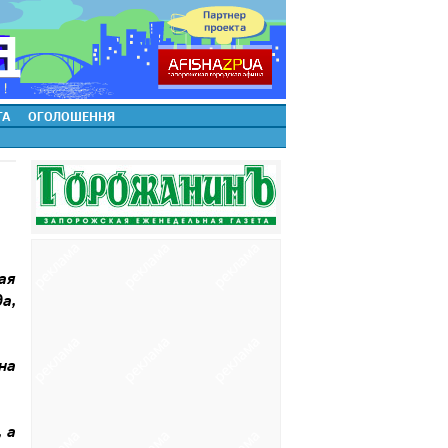
ТА
ОГОЛОШЕННЯ
ая
да
,
на
,
а