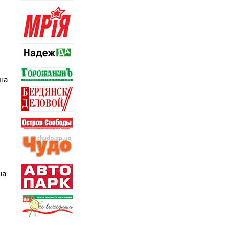
 на
на