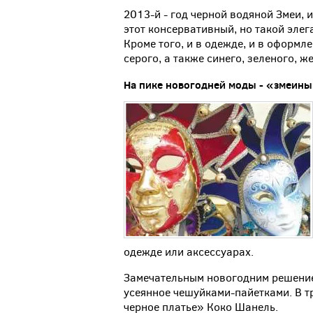
2013-й - год черной водяной Змеи, 
этот консервативный, но такой элег
Кроме того, и в одежде, и в оформл
серого, а также синего, зеленого, ж
На
пике
новогодней
моды
-
«змеины
одежде или аксессуарах.
Замечательным новогодним решением
усеянное чешуйками-пайетками. В т
черное платье» Коко Шанель.