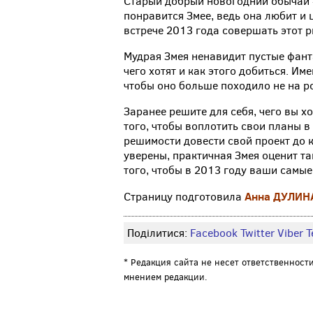
Старый добрый новогодний обычай -
понравится Змее, ведь она любит и
встрече 2013 года совершать этот р
Мудрая Змея ненавидит пустые фанта
чего хотят и как этого добиться. Им
чтобы оно больше походило не на ро
Заранее решите для себя, чего вы х
того, чтобы воплотить свои планы 
решимости довести свой проект до к
уверены, практичная Змея оценит та
того, чтобы в 2013 году ваши самы
Анна
ДУЛИН
Страницу подготовила
Поділитися:
Facebook
Twitter
Viber
Т
* Редакция сайта не несет ответственност
мнением редакции.