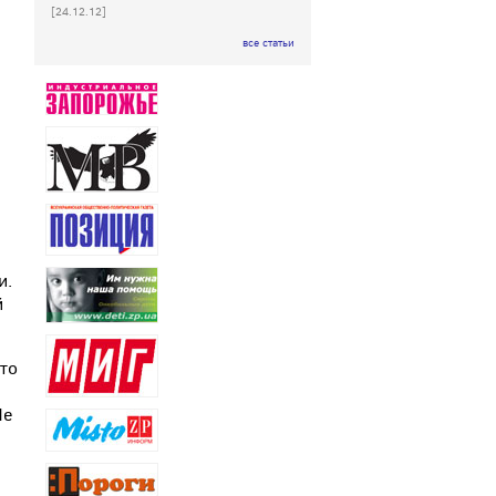
[24.12.12]
все статьи
и.
й
сто
Не