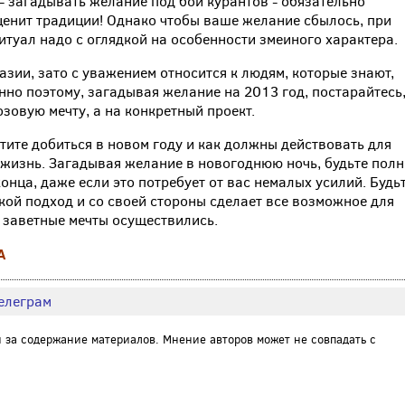
 загадывать желание под бой курантов - обязательно
 ценит традиции! Однако чтобы ваше желание сбылось, при
итуал надо с оглядкой на особенности змеиного характера.
зии, зато с уважением относится к людям, которые знают,
енно поэтому, загадывая желание на 2013 год, постарайтесь
зовую мечту, а на конкретный проект.
отите добиться в новом году и как должны действовать для
в жизнь. Загадывая желание в новогоднюю ночь, будьте пол
онца, даже если это потребует от вас немалых усилий. Будь
кой подход и со своей стороны сделает все возможное для
е заветные мечты осуществились.
А
елеграм
и за содержание материалов. Мнение авторов может не совпадать с