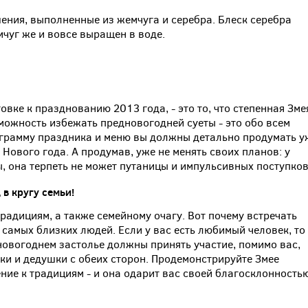
ения, выполненные из жемчуга и серебра. Блеск серебра
чуг же и вовсе выращен в воде.
овке к празднованию 2013 года, - это то, что степенная Зме
можность избежать предновогодней суеты - это обо всем
ограмму праздника и меню вы должны детально продумать у
 Нового года. А продумав, уже не менять своих планов: у
, она терпеть не может путаницы и импульсивных поступков
д
в
кругу
семьи
!
традициям, а также семейному очагу. Вот почему встречать
 самых близких людей. Если у вас есть любимый человек, то
овогоднем застолье должны принять участие, помимо вас,
ки и дедушки с обеих сторон. Продемонстрируйте Змее
ние к традициям - и она одарит вас своей благосклонность