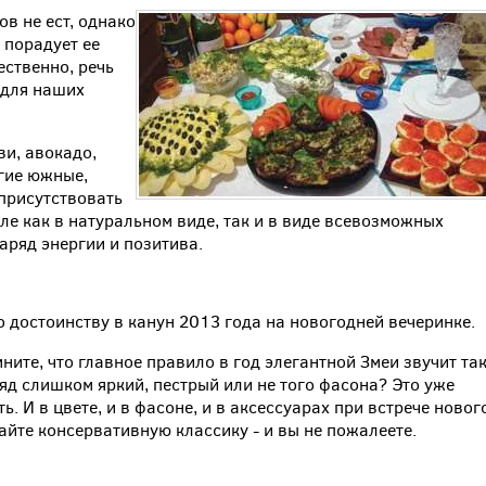
ов не ест, однако
 порадует ее
ественно, речь
 для наших
ви, авокадо,
гие южные,
присутствовать
ле как в натуральном виде, так и в виде всевозможных
заряд энергии и позитива.
по достоинству в канун 2013 года на новогодней вечеринке.
ите, что главное правило в год элегантной Змеи звучит так
яд слишком яркий, пестрый или не того фасона? Это уже
ть. И в цвете, и в фасоне, и в аксессуарах при встрече новог
айте консервативную классику - и вы не пожалеете.