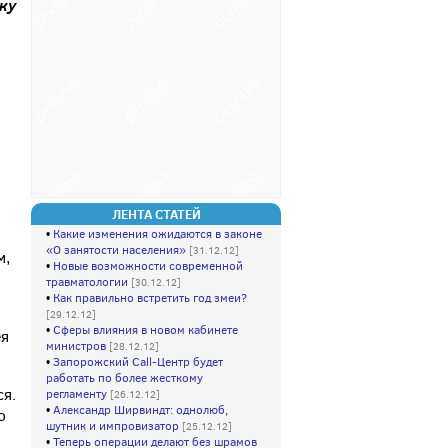
ку
ЛЕНТА СТАТЕЙ
•
Какие изменения ожидаются в законе
«О занятости населения»
[31.12.12]
м,
•
Новые возможности современной
травматологии
[30.12.12]
•
Как правильно встретить год змеи?
[29.12.12]
•
Сферы влияния в новом кабинете
ея
министров
[28.12.12]
•
Запорожский Call-Центр будет
работать по более жесткому
ся.
регламенту
[26.12.12]
•
Александр Ширвиндт: однолюб,
о
шутник и импровизатор
[25.12.12]
•
Теперь операции делают без шрамов