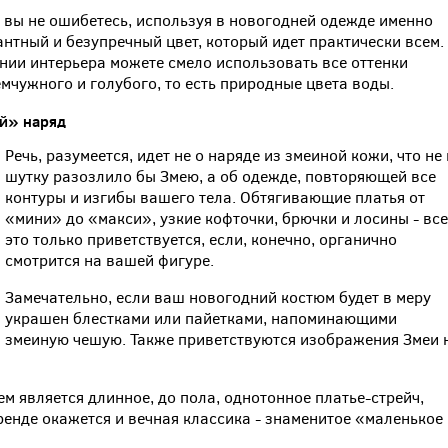
и вы не ошибетесь, используя в новогодней одежде именно
антный и безупречный цвет, который идет практически всем.
ении интерьера можете смело использовать все оттенки
емчужного и голубого, то есть природные цвета воды.
й»
наряд
Речь, разумеется, идет не о наряде из змеиной кожи, что не
шутку разозлило бы Змею, а об одежде, повторяющей все
контуры и изгибы вашего тела. Обтягивающие платья от
«мини» до «макси», узкие кофточки, брючки и лосины - все
это только приветствуется, если, конечно, органично
смотрится на вашей фигуре.
Замечательно, если ваш новогодний костюм будет в меру
украшен блестками или пайетками, напоминающими
змеиную чешую. Также приветствуются изображения Змеи 
 является длинное, до пола, однотонное платье-стрейч,
ренде окажется и вечная классика - знаменитое «маленькое