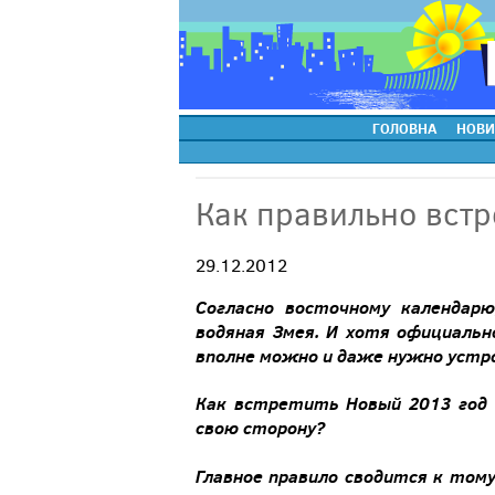
ГОЛОВНА
НОВИ
Как правильно встр
29.12.2012
Согласно
восточному
календарю
водяная
Змея
.
И
хотя официальн
вполне
можно
и
даже
нужно
устр
Как
встретить
Новый
2013
год
свою
сторону
?
Главное
правило
сводится
к
том