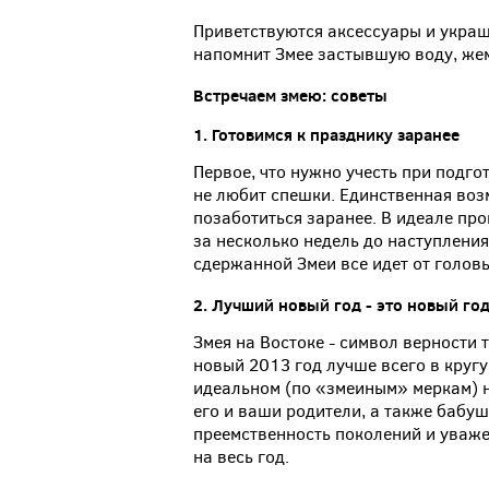
Приветствуются аксессуары и украш
напомнит Змее застывшую воду, жем
Встречаем
змею
:
советы
1.
Готовимся
к
празднику
заранее
Первое, что нужно учесть при подгот
не любит спешки. Единственная воз
позаботиться заранее. В идеале пр
за несколько недель до наступления
сдержанной Змеи все идет от головы
2.
Лучший
новый
год
-
это
новый
го
Змея на Востоке - символ верности 
новый 2013 год лучше всего в кругу
идеальном (по «змеиным» меркам) н
его и ваши родители, а также бабуш
преемственность поколений и уваже
на весь год.