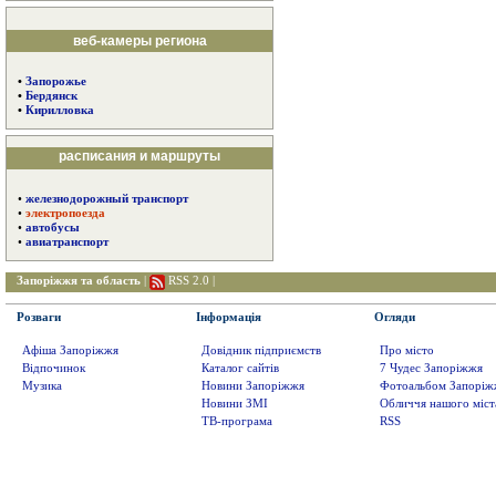
веб-камеры региона
•
Запорожье
•
Бердянск
•
Кирилловка
расписания и маршруты
•
железнодорожный транспорт
•
электропоезда
•
автобусы
•
авиатранспорт
Запоріжжя та область
|
RSS 2.0
|
Розваги
Інформація
Огляди
Афіша Запоріжжя
Довідник підприємств
Про місто
Відпочинок
Каталог сайтів
7 Чудес Запоріжжя
Музика
Новини Запоріжжя
Фотоальбом Запоріж
Новини ЗМІ
Обличчя нашого міст
ТВ-програма
RSS