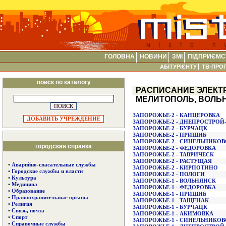
ГОЛОВНА
НОВИНИ
ЗМІ
ПІДПРИЄМС
АБІТУРІЄНТУ
ТВ-ПРО
поиск по каталогу
РАСПИСАНИЕ ЭЛЕКТ
МЕЛИТОПОЛЬ, ВОЛЬН
ЗАПОРОЖЬЕ-2 - КАНЦЕРОВКА
ДОБАВИТЬ УЧРЕЖДЕНИЕ
ЗАПОРОЖЬЕ-2 - ДНЕПРОСТРОЙ-
ЗАПОРОЖЬЕ-2 - БУРЧАЦК
ЗАПОРОЖЬЕ-2 - ПРИШИБ
ЗАПОРОЖЬЕ-2 - СИНЕЛЬНИКОВ
городская справка
ЗАПОРОЖЬЕ-2 - ФЕДОРОВКА
ЗАПОРОЖЬЕ-2 - ТАВРИЧЕСК
ЗАПОРОЖЬЕ-2 - РАСТУЩАЯ
•
Аварийно-спасательные службы
ЗАПОРОЖЬЕ-2 - КИРПОТИНО
•
Городские службы и власти
ЗАПОРОЖЬЕ-2 - ПОЛОГИ
•
Культура
ЗАПОРОЖЬЕ-1 - ВОЛЬНЯНСК
•
Медицина
ЗАПОРОЖЬЕ-1 - ФЕДОРОВКА
•
Образование
ЗАПОРОЖЬЕ-1 - ПРИШИБ
•
Правоохранительные органы
ЗАПОРОЖЬЕ-1 - ТАЩЕНАК
•
Религия
ЗАПОРОЖЬЕ-1 - БУРЧАЦК
•
Связь, почта
ЗАПОРОЖЬЕ-1 - АКИМОВКА
•
Спорт
ЗАПОРОЖЬЕ-1 - СИНЕЛЬНИКОВ
•
Справочные службы