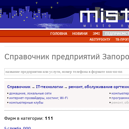
ГОЛОВНА
НОВИНИ
ЗМІ
ПІДПРИЄМС
АБІТУРІЄНТУ
ТВ-ПРОГ
Справочник предприятий Запор
Справочник
IT-технологии
ремонт, обслуживание оргтехн
→
→
•
домашние, локальные сети
•
компьютер
•
интернет-провайдеры, хостинг, Wi-Fi
•
программн
•
компьютерные клубы
•
ремонт, о
111
Фирм в категории:
5 служба, ООО