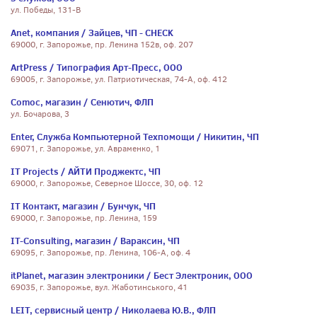
ул. Победы, 131-В
Anet, компания / Зайцев, ЧП - CHECK
69000, г. Запорожье, пр. Ленина 152в, оф. 207
ArtPress / Типография Арт-Пресс, ООО
69005, г. Запорожье, ул. Патриотическая, 74-А, оф. 412
Comoc, магазин / Сенютич, ФЛП
ул. Бочарова, 3
Enter, Служба Компьютерной Техпомощи / Никитин, ЧП
69071, г. Запорожье, ул. Авраменко, 1
IT Projects / АЙТИ Проджектс, ЧП
69000, г. Запорожье, Северное Шоссе, 30, оф. 12
IT Контакт, магазин / Бунчук, ЧП
69000, г. Запорожье, пр. Ленина, 159
IT-Consulting, магазин / Вараксин, ЧП
69095, г. Запорожье, пр. Ленина, 106-А, оф. 4
itPlanet, магазин электроники / Бест Электроник, ООО
69035, г. Запорожье, вул. Жаботинського, 41
LEIT, сервисный центр / Николаева Ю.В., ФЛП