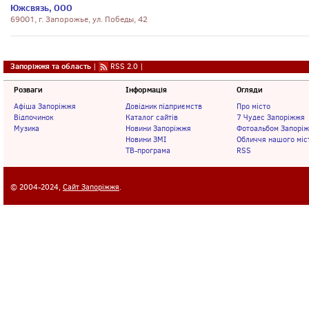
Южсвязь, ООО
69001, г. Запорожье, ул. Победы, 42
Запоріжжя та область
|
RSS 2.0
|
Розваги
Інформація
Огляди
Афіша Запоріжжя
Довідник підприємств
Про місто
Відпочинок
Каталог сайтів
7 Чудес Запоріжжя
Музика
Новини Запоріжжя
Фотоальбом Запорі
Новини ЗМІ
Обличчя нашого міс
ТВ-програма
RSS
© 2004-2024,
Сайт Запоріжжя
.