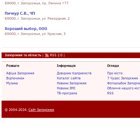
69000, г. Запорожье, пр. Ленина 177
Пичкур С.В., ЧП
69000, г. Запорожье, ул. Рекордная, 2
Хороший выбор, ООО
69000, г. Запорожье, ул. Красная, 3
Запоріжжя та область
|
RSS 2.0
|
Розваги
Інформація
Огляди
Афіша Запоріжжя
Довідник підприємств
Про місто
Відпочинок
Каталог сайтів
7 Чудес Запоріжжя
Музика
Новини Запоріжжя
Фотоальбом Запорі
Новини ЗМІ
Обличчя нашого міс
ТВ-програма
RSS
© 2004-2024,
Сайт Запоріжжя
.