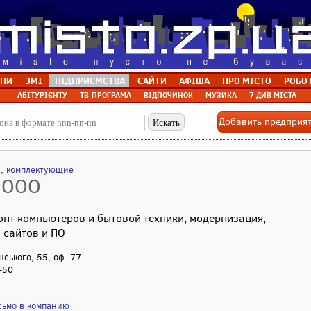
НИ
ЗМІ
ПІДПРИЄМСТВА
САЙТИ
АФІША
ПРО МІСТО
РОБО
АБІТУРІЄНТУ
ТВ-ПРОГРАМА
ВІДПОЧИНОК
МУЗИКА
7 ДИВ МІСТА
Добавить предприя
а, комплектующие
 ООО
нт компьютеров и бытовой техники, модернизация,
 сайтов и ПО
нського, 55, оф. 77
-50
сьмо в компанию