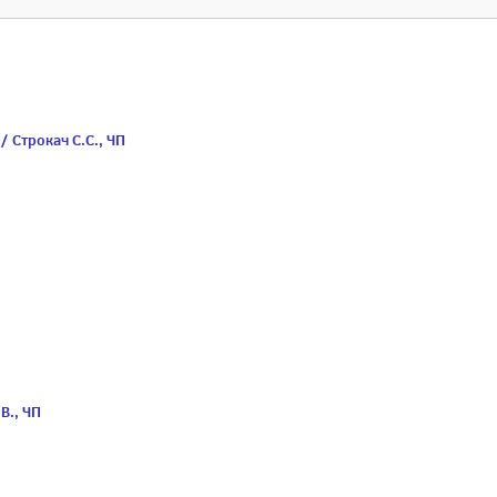
 Строкач С.С., ЧП
В., ЧП