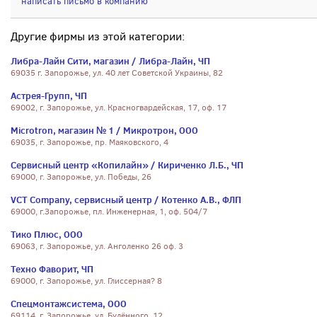
написать письмо в компанию
Другие фирмы из этой категории:
Либра-Лайн Сити, магазин / Либра-Лайн, ЧП
69035 г. Запорожье, ул. 40 лет Советской Украины, 82
Астрея-Групп, ЧП
69002, г. Запорожье, ул. Красногвардейская, 17, оф. 17
Microtron, магазин № 1 / Микротрон, ООО
69035, г. Запорожье, пр. Маяковского, 4
Сервисный центр «Копилайн» / Кириченко Л.Б., ЧП
69000, г. Запорожье, ул. Победы, 26
VCT Company, сервисный центр / Котенко А.В., ФЛП
69000, г.Запорожье, пл. Инженерная, 1, оф. 504/7
Тико Плюс, ООО
69063, г. Запорожье, ул. Анголенко 26 оф. 3
Техно Фаворит, ЧП
69000, г. Запорожье, ул. Глиссерная? 8
Спецмонтажсистема, ООО
69114, г. Запорожье, ул. Будённого, 12