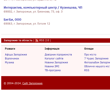
Интерактив, компьютерный центр / Кузнецова, ЧП
69002, г. Запорожье, ул. Грязнова, 73, оф. 3
БигБи, ООО
69063, г. Запорожье, ул. Гоголя 12
Запоріжжя та область
|
RSS 2.0
|
Розваги
Інформація
Огляди
Афіша Запоріжжя
Довідник підприємств
Про місто
Відпочинок
Каталог сайтів
7 Чудес Запоріжжя
Музика
Новини Запоріжжя
Фотоальбом Запорі
Новини ЗМІ
Обличчя нашого міс
ТВ-програма
RSS
© 2004-2024,
Сайт Запоріжжя
.