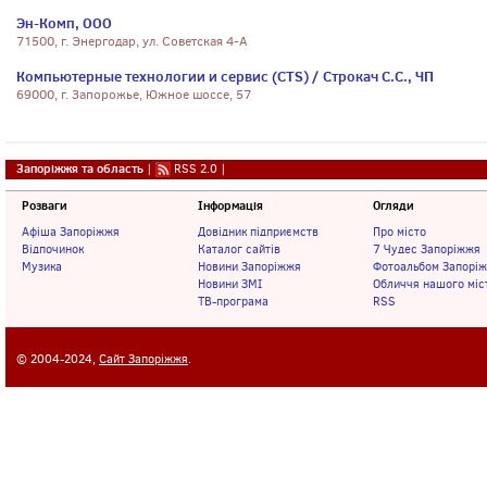
Эн-Комп, ООО
71500, г. Энергодар, ул. Советская 4-А
Компьютерные технологии и сервис (CTS) / Строкач С.С., ЧП
69000, г. Запорожье, Южное шоссе, 57
Запоріжжя та область
|
RSS 2.0
|
Розваги
Інформація
Огляди
Афіша Запоріжжя
Довідник підприємств
Про місто
Відпочинок
Каталог сайтів
7 Чудес Запоріжжя
Музика
Новини Запоріжжя
Фотоальбом Запорі
Новини ЗМІ
Обличчя нашого міс
ТВ-програма
RSS
© 2004-2024,
Сайт Запоріжжя
.