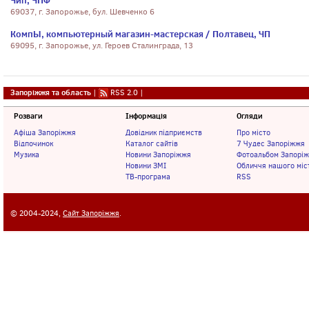
Чип, ЧПФ
69037, г. Запорожье, бул. Шевченко 6
КомпЫ, компьютерный магазин-мастерская / Полтавец, ЧП
69095, г. Запорожье, ул. Героев Сталинграда, 13
Запоріжжя та область
|
RSS 2.0
|
Розваги
Інформація
Огляди
Афіша Запоріжжя
Довідник підприємств
Про місто
Відпочинок
Каталог сайтів
7 Чудес Запоріжжя
Музика
Новини Запоріжжя
Фотоальбом Запорі
Новини ЗМІ
Обличчя нашого міс
ТВ-програма
RSS
© 2004-2024,
Сайт Запоріжжя
.