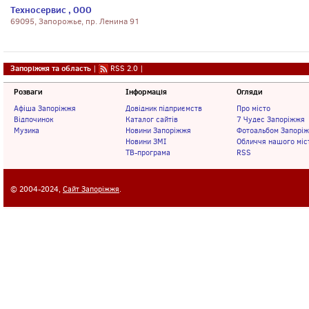
Техносервис , ООО
69095, Запорожье, пр. Ленина 91
Запоріжжя та область
|
RSS 2.0
|
Розваги
Інформація
Огляди
Афіша Запоріжжя
Довідник підприємств
Про місто
Відпочинок
Каталог сайтів
7 Чудес Запоріжжя
Музика
Новини Запоріжжя
Фотоальбом Запорі
Новини ЗМІ
Обличчя нашого міс
ТВ-програма
RSS
© 2004-2024,
Сайт Запоріжжя
.