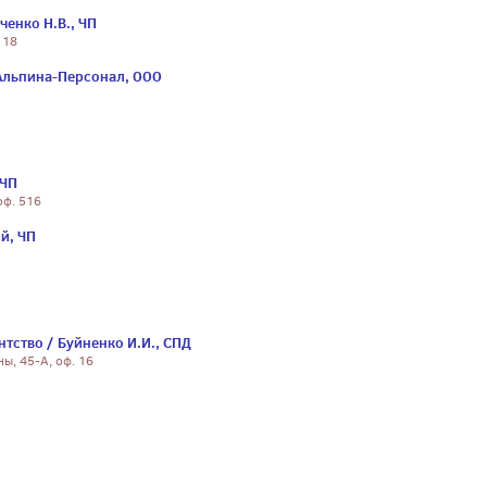
ченко Н.В., ЧП
 18
Альпина-Персонал, ООО
 ЧП
оф. 516
й, ЧП
тство / Буйненко И.И., СПД
ны, 45-А, оф. 16