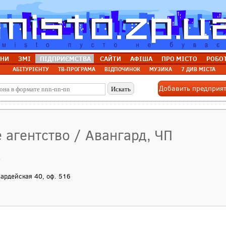
НИ
ЗМІ
ПІДПРИЄМСТВА
САЙТИ
АФІША
ПРО МІСТО
РОБО
АБІТУРІЄНТУ
ТВ-ПРОГРАМА
ВІДПОЧИНОК
МУЗИКА
7 ДИВ МІСТА
Добавить предприя
 агентство / Авангард, ЧП
о
вардейская 40, оф. 516