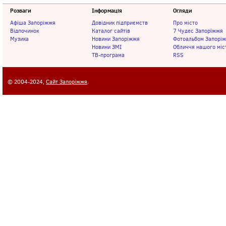
Розваги
Інформація
Огляди
Афіша Запоріжжя
Довідник підприємств
Про місто
Відпочинок
Каталог сайтів
7 Чудес Запоріжжя
Музика
Новини Запоріжжя
Фотоальбом Запорі
Новини ЗМІ
Обличчя нашого міс
ТВ-програма
RSS
© 2004-2024,
Сайт Запоріжжя
.