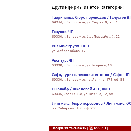
Другие фирмы из этой категории:
Тавричанка, бюро переводов / Галустов В.
69044, г. Запорожье, ул. Седова, 9, оф. 7
Есаулов, ЧП
69000, г. Запорожье, бул. Гвардейский, 22
Вильямс групп, ООО
ул. Добролюбова, 17
Авентур, ЧП
69000, г. Запорожье, ул. Гагарина, 10
Сафо, туристическое агентство / Сафо, ЧП
69000, г. Запорожье, пр. Ленина, 175, оф. 88
Ньюлайф / Школовой А.В., ФЛП
69035, Запорожье, ул. Гагрина, 12, оф. 1
Лингмакс, бюро переводов / Лингмакс, О
пр. Соборный, 158, оф. 238
Запоріжжя та область
|
RSS 2.0
|