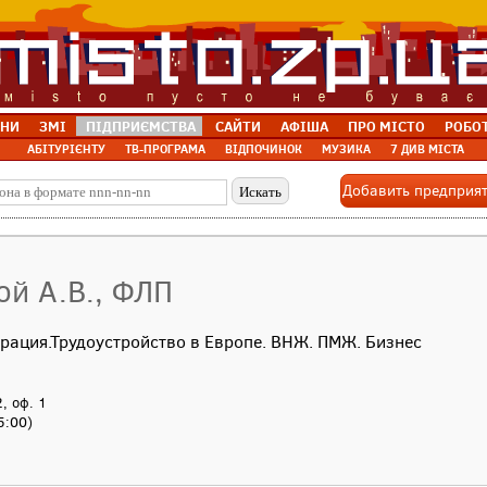
НИ
ЗМІ
ПІДПРИЄМСТВА
САЙТИ
АФІША
ПРО МІСТО
РОБО
АБІТУРІЄНТУ
ТВ-ПРОГРАМА
ВІДПОЧИНОК
МУЗИКА
7 ДИВ МІСТА
Добавить предприя
й А.В., ФЛП
рация.Трудоустройство в Европе. ВНЖ. ПМЖ. Бизнес
, оф. 1
5:00)