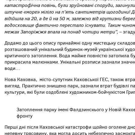
катастрофічна повінь, були зруйновані споруди, загинули
штучне «море» міліло на п’ять сантиметрів щогодини! Д
відійшла на 20, а де й на 50 м, залежно від крутизни бер
водосховище фактично перестало існувати. Таким чином, м
межах Запоріжжя впала на понад чотири метри”,
– згаду
Додамо до цього опису принаймні одну мистецьку складов
розташований унікальний будинок-музей української худо
критичного затоплення. Вода майже повністю затопила буд
прикрасила малюнками. Унікальні розписи зазнали значно
води…
Нова Каховка, місто-супутник Каховської ГЕС, також втр
вигляд. Практично знищено парк, зазнали втрат будівлі па
культури, які були оздоблені художником-бойчукістом Гри
Затоплення парку імені Фалдзинскього у Новій Каховц
фронту
Перші дні після Каховської катастрофи щойно оголене дн
непевну трясовину, яка могла досить небезпечно засмокта