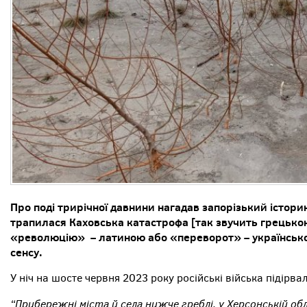
Про поді трирічної давнини нагадав запорізький істори
трапилася Каховська катастрофа [так звучить грецькою
«революцію» – латиною або «переворот» – українською
сенсу.
У ніч на шосте червня 2023 року російські війська підірв
“Прибережні міста й села нижче греблі, у Херсонській об