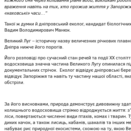
враження навіть на тих, хто прожив життя у Запоріжжі 
«каховські» часи…”
Такої ж думки й дніпровський еколог, кандидат біологічни
Вадим Володимирович Манюк.
Великий Луг – історичну назву величезних річкових плавні
Дніпра нижче його порогів.
Його розповіді про сучасний стан речей та події ХХ столі
водосховища значна частина Великого Лугу опинилася пі
документальних стрічок. Еколог відвідує дніпровські бере
відвідує Запоріжжя та навіть ту частину нашої області, як
обстріли.
За його висновками, природа демонструє дивовижну здатн
колишнього водосховища стрімко відроджується життя: з’
ліси, повертаються численні види птахів, комах і тварин. 
диких качок, а також лисиць, кабанів, шакалів та інших м
набуває рис природної екосистеми, схожою на ту, якою 