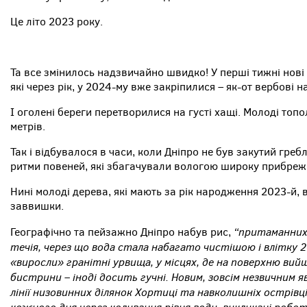
Це літо 2023 року.
Та все змінилось надзвичайно швидко! У перші тижні нов
які через рік, у 2024-му вже закріпилися – як-от вербові н
І оголені береги перетворилися на густі хащі. Молоді топ
метрів.
Так і відбувалося в часи, коли Дніпро не був закутий гре
ритми повеней, які збагачували вологою широку прибреж
Нині молоді дерева, які мають за рік народження 2023-й, 
заввишки.
“притаманних 
Географічно та пейзажно Дніпро набув рис,
течія, через що вода стала набагато чистішою і влітку 
«виросли» гранітні урвища, у місцях, де на поверхню вийш
бистрини – іноді досить гучні. Новим, зовсім незвичним
лінії низовинних ділянок Хортиці та навколишніх острівц
кожного дня через коливання рівня води, викликані робот