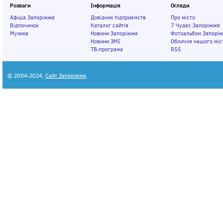
Розваги
Інформація
Огляди
Афіша Запоріжжя
Довідник підприємств
Про місто
Відпочинок
Каталог сайтів
7 Чудес Запоріжжя
Музика
Новини Запоріжжя
Фотоальбом Запорі
Новини ЗМІ
Обличчя нашого міс
ТВ-програма
RSS
© 2004-2024,
Сайт Запоріжжя
.