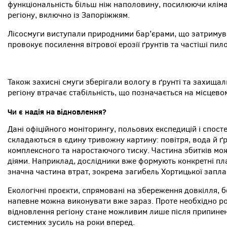
функціональність більш ніж наполовину, посилюючи клімат
регіону, включно із Запоріжжям.
Лісосмуги виступали природними бар’єрами, що затримувал
провокує посилення вітрової ерозії ґрунтів та частіші пи
Також захисні смуги зберігали вологу в ґрунті та захищал
регіону втрачає стабільність, що позначається на місцев
Чи є надія на відновлення?
Дані офіційного моніторингу, польових експедицій і спос
складаються в єдину тривожну картину: повітря, вода й ґ
комплексного та наростаючого тиску. Частина збитків м
діями. Наприклад, дослідники вже формують конкретні пл
значна частина втрат, зокрема загибель Хортицької запла
Екологічні проєкти, спрямовані на збереження довкілля, бе
напевне можна виконувати вже зараз. Проте необхідно ро
відновлення регіону стане можливим лише після припинен
системних зусиль на роки вперед.