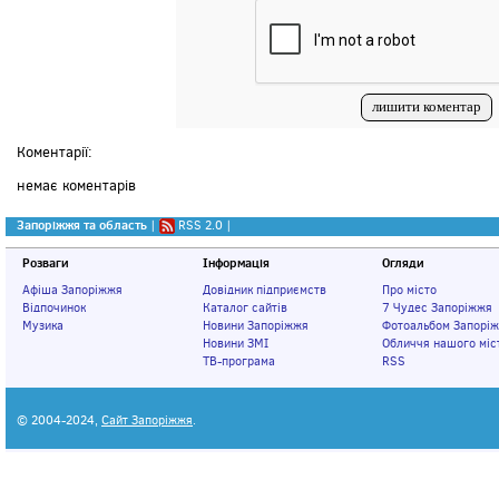
Коментарії:
немає коментарів
Запоріжжя та область
|
RSS 2.0
|
Розваги
Інформація
Огляди
Афіша Запоріжжя
Довідник підприємств
Про місто
Відпочинок
Каталог сайтів
7 Чудес Запоріжжя
Музика
Новини Запоріжжя
Фотоальбом Запорі
Новини ЗМІ
Обличчя нашого міс
ТВ-програма
RSS
© 2004-2024,
Сайт Запоріжжя
.