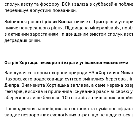
сполук азоту та фосфору, БСК і заліза в суббасейні побли
перевищує допустимі показники.
річки Конка
Змінилося росло і
: нижче с. Григорівки утво
нижче попереднього рівня. Підвищена мінералізація, повіл
з активним заростанням і підвищеним вмістом сполук азо
деградації річки.
Острів Хортиця: незворотні втрати унікальної екосистеми
Завідувач сектором охорони природи НЗ «Хортиця» Михай
Каховського водосховища суттєво змінилися берегова лін
Дніпра. Знаменита Хортицька заплава, а саме мережа оз
гектарів, висохла й припинила існування разом зі своєю 
збереглося лише близько 10 гектарів залишкових водойм
Пошкодження заповідних зон острова та суміжної інфрастр
завдає незворотних екологічних втрат, що не піддаються