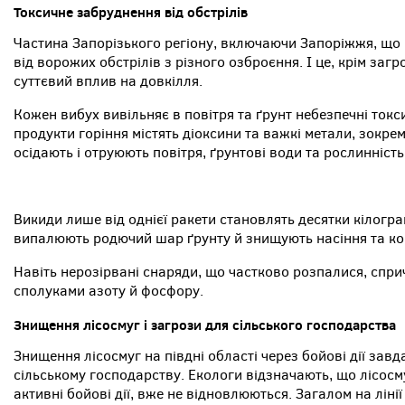
Токсичне забруднення від обстрілів
Частина Запорізького регіону, включаючи Запоріжжя, що 
від ворожих обстрілів з різного озброєння. І це, крім за
суттєвий вплив на довкілля.
Кожен вибух вивільняє в повітря та ґрунт небезпечні токс
продукти горіння містять діоксини та важкі метали, зокрем
осідають і отруюють повітря, ґрунтові води та рослинність
Викиди лише від однієї ракети становлять десятки кілогр
випалюють родючий шар ґрунту й знищують насіння та ко
Навіть нерозірвані снаряди, що частково розпалися, спр
сполуками азоту й фосфору.
Знищення лісосмуг і загрози для сільського господарства
Знищення лісосмуг на півдні області через бойові дії зав
сільському господарству. Екологи відзначають, що лісосму
активні бойові дії, вже не відновлюються. Загалом на лін