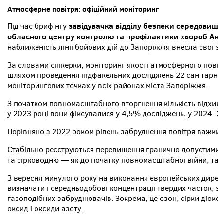
Атмосферне повітря: офіційний моніторинг
завідувачка відділу безпеки середовищ
Під час брифінгу
обласного центру контролю та профілактики хвороб Ан
наближеність лінії бойових дій до Запоріжжя внесла свої 
За словами спікерки, моніторинг якості атмосферного пов
шляхом проведення підфакельних досліджень 22 санітарно
моніторингових точках у всіх районах міста Запоріжжя.
З початком повномасштабного вторгнення кількість відхил
у 2023 році вони фіксувалися у 4,5% досліджень, у 2024
Порівняно з 2022 роком рівень забруднення повітря важк
Стабільно реєструються перевищення гранично допустими
та сірководню — як до початку повномасштабної війни, так
З вересня минулого року на виконання європейських дир
визначати і середньодобові концентрації твердих часток, 
газоподібних забруднювачів. Зокрема, це озон, сірки діок
оксид і оксиди азоту.