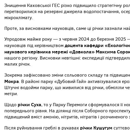
Знищення Каховської ГЕС різко підвищило стратегічну рол
перетворилися на резервні джерела водопостачання, осер
мікроклімату.
Проте, за висновками науковців, саме ці річки зазнали на
Упродовж майже року — з червня 2024 до березня 2025 — 
доцента кафедри «Екологічн
науковців під керівництвом
наукового керівника мережі «Довкола» Максима Соро
нашого регіону. Висновки невтішні: експедиції підтвердил
малих річок.
Зокрема зафіксовано зміни сольового складу та підвищенн
Мокра
. В районі парку «Дубовий Гай» активізувалися еро
Штучні водойми парку, що живилися від річки, обміліли че
метри.
річки Суха
Щодо
, то у Парку Перемоги сформувалося її н
попереднього рівня. На ділянці після Соборного проспек
підвищений вміст амонію, нітритів, нітратів і розчиненого 
річки Кушугум
Після руйнування греблі в рукавах
суттєво