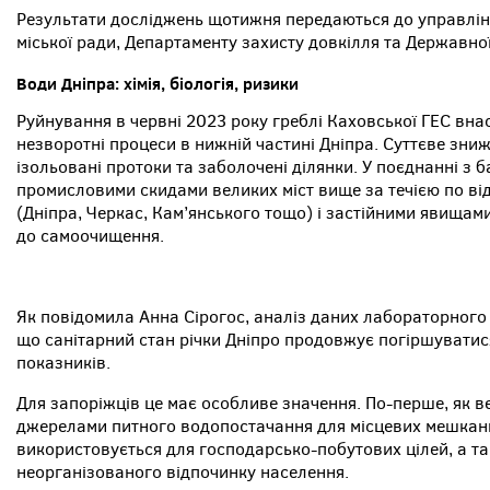
Результати досліджень щотижня передаються до управлінн
міської ради, Департаменту захисту довкілля та Державної 
Води Дніпра: хімія, біологія, ризики
Руйнування в червні 2023 року греблі Каховської ГЕС внас
незворотні процеси в нижній частині Дніпра. Суттєве зни
ізольовані протоки та заболочені ділянки. У поєднанні з 
промисловими скидами великих міст вище за течією по 
(Дніпра, Черкас, Кам’янського тощо) і застійними явищами
до самоочищення.
Як повідомила Анна Сірогос, аналіз даних лабораторного 
що санітарний стан річки Дніпро продовжує погіршуватис
показників.
Для запоріжців це має особливе значення. По-перше, як вер
джерелами питного водопостачання для місцевих мешканці
використовується для господарсько-побутових цілей, а т
неорганізованого відпочинку населення.