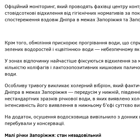
Офіційний моніторинг, який проводять фахівці центру кон
стовідсоткові відхилення від гігієнічних нормативів за п
спостереження вздовж Дніпра в межах Запоріжжя та Запо
Крім того, обміління прискорює прогрівання води, що с
зелених водоростей і «цвітінню» води — небезпечному як 
У зонах відпочинку найчастіше фіксуються відхилення за 
кількістю коліфагів і лактозопозитивних кишкових паличо
води.
Особливу тривогу викликає холерний вібріон, який факт
Дніпра в межах Запоріжжя — передусім у нижній, південній
нестандартних зразків річкової води, в яких виявлено хол
інтенсивність його виявлення в нижньому б’єфі суттєво ви
На додаток, осушення водосховища вивільнило з донних в
перебували у консервації.
Малі річки Запоріжжя: стан незадовільний