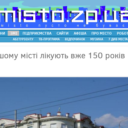
НИ
ЗМІ
ПІДПРИЄМСТВА
САЙТИ
АФІША
ПРО МІСТО
РОБО
АБІТУРІЄНТУ
ТВ-ПРОГРАМА
ВІДПОЧИНОК
МУЗИКА
7 ДИВ МІСТА
шому місті лікують вже 150 років