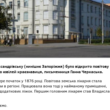
сандрівську (нинішнє Запоріжжя) було відкрито повітову
ро ювілей краєзнавиця, письменниця Ганна Черкаська.
ере початок у 1876 році. Повітова земська лікарня стала
 в регіоні. Працювала вона тоді у найманому приміщенні,
ь додаткових ліжок. Першим головним лікарем став Владисл
ємо.