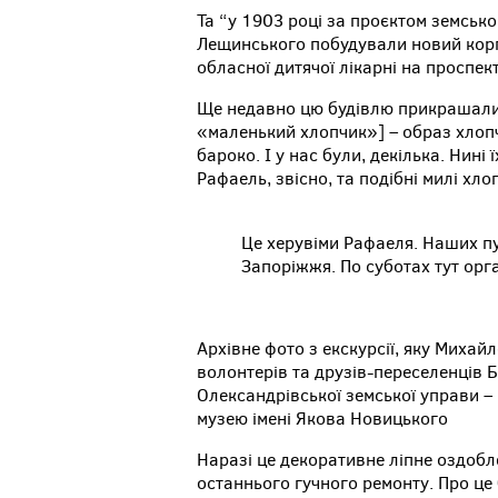
Та “у 1903 році за проєктом земськ
Лещинського побудували новий корпу
обласної дитячої лікарні на проспек
Ще недавно цю будівлю прикрашали янг
«маленький хлопчик»] – образ хлопч
бароко. І у нас були, декілька. Нині
Рафаель, звісно, та подібні милі хл
Це херувіми Рафаеля. Наших пу
Запоріжжя. По суботах тут орга
Архівне фото з екскурсії, яку Миха
волонтерів та друзів-переселенців 
Олександрівської земської управи –
музею імені Якова Новицького
Наразі це декоративне ліпне оздобле
останнього гучного ремонту. Про це 