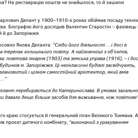
ка? На реставрацію коштів не знайшлося, то й зашили
в Карлович Делант у 1900–1910-х роках обіймав посаду техні
ва. Біографію його дослідив Валентин Старостін – фахівець 
й й до Запоріжжя.
“Сліди його діяльності …і досі в
тосовно Якова Деланта:
а теренах колишнього повіту. А найзначніші з об’єктів,
: повітова лікарня (1903) та земська управа (1916), – і дос
удинків м. Запоріжжя. Ці неокласичні будівлі засвідчують,
алановитий і цілком самостійний архітектор, який вмів
и…”
 Делант перебирається до Катеринослава. В умовах загально
и давало дещо більше засобів для виживання, ніж повітове”
го краю стосується й генеральний план Великого Токмака. А
“виконаний з урахуванням
ив проєкт дитячого комбінату,