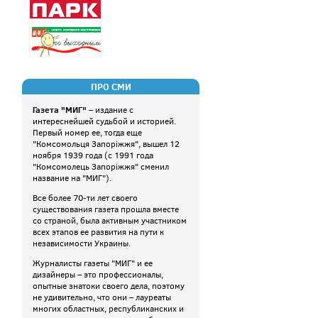
ПРО СМИ
Газета "МИГ"
– издание с
интереснейшей судьбой и историей.
Первый номер ее, тогда еще
"Комсомольця Запоріжжя", вышел 12
ноября 1939 года (с 1991 года
"Комсомолець Запоріжжя" сменил
название на "МИГ").
Все более 70-ти лет своего
существования газета прошла вместе
со страной, была активным участником
всех этапов ее развития на пути к
независимости Украины.
Журналисты газеты "МИГ" и ее
дизайнеры – это профессионалы,
опытные знатоки своего дела, поэтому
не удивительно, что они – лауреаты
многих областных, республиканских и