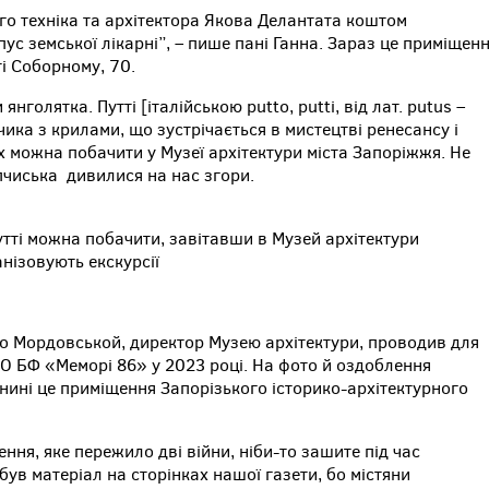
ого техніка та архітектора Якова Делантата коштом
с земської лікарні”, – пише пані Ганна. Зараз це приміщен
ті Соборному, 70.
олятка. Путті [італійською putto, putti, від лат. putus –
ика з крилами, що зустрічається в мистецтві ренесансу і
 їх можна побачити у Музеї архітектури міста Запоріжжя. Не
опчиська дивилися на нас згори.
тті можна побачити, завітавши в Музей архітектури
нізовують екскурсії
йло Мордовськой, директор Музею архітектури, проводив для
БО БФ «Меморі 86» у 2023 році. На фото й оздоблення
 нині це приміщення Запорізького історико-архітектурного
ння, яке пережило дві війни, ніби-то зашите під час
був матеріал на сторінках нашої газети, бо містяни