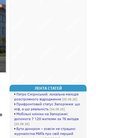
ЛЕНТА СТАТЕЙ
•
Петро Смірнський: локальна мелодія
розстріляного відродження
[05.08.26]
•
Прифpoнтовий стaтуc Зaпopiжжя: що
мiф, а щo peaльність
[04.08.26]
ав
•
Мобільні клініки на Запоріжжі:
допомога 7 120 жителям за 76 виїздів
[03.08.26]
•
Бути донором – зовсім не страшно:
журналістка МИГа про свій перший