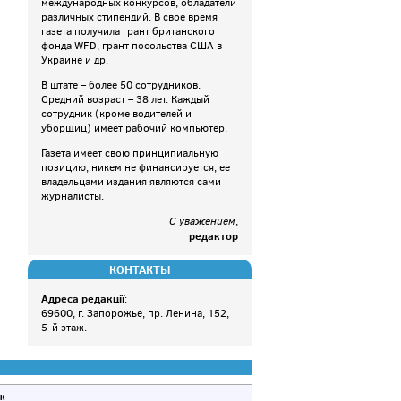
международных конкурсов, обладатели
различных стипендий. В свое время
газета получила грант британского
фонда WFD, грант посольства США в
Украине и др.
В штате – более 50 сотрудников.
Средний возраст – 38 лет. Каждый
сотрудник (кроме водителей и
уборщиц) имеет рабочий компьютер.
Газета имеет свою принципиальную
позицию, никем не финансируется, ее
владельцами издания являются сами
журналисты.
С уважением
,
редактор
КОНТАКТЫ
Адреса редакції
:
69600, г. Запорожье, пр. Ленина, 152,
5-й этаж.
ж