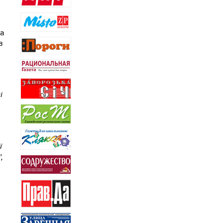
ка
з
і
ї
,