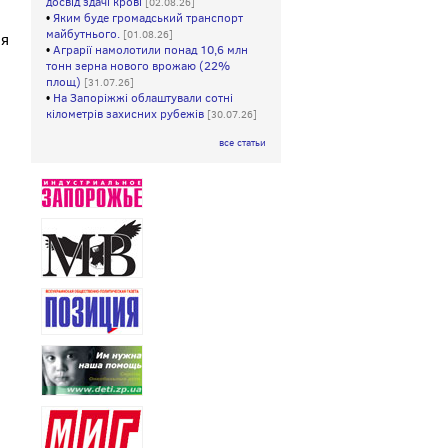
досвід здачі крові
[02.08.26]
•
Яким буде громадський транспорт
майбутнього.
[01.08.26]
ня
•
Аграрії намолотили понад 10,6 млн
тонн зерна нового врожаю (22%
площ)
[31.07.26]
•
На Запоріжжі облаштували сотні
кілометрів захисних рубежів
[30.07.26]
все статьи