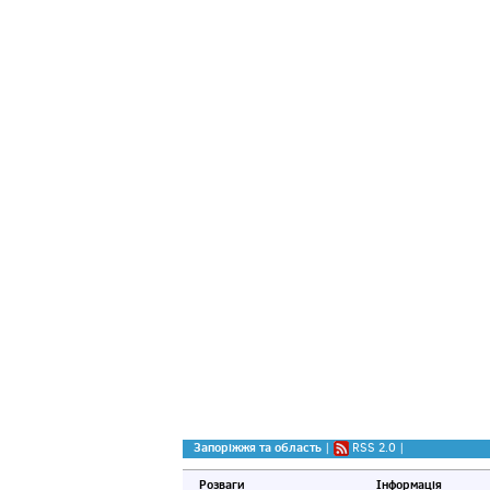
Запоріжжя та область
|
RSS 2.0
|
Розваги
Інформація