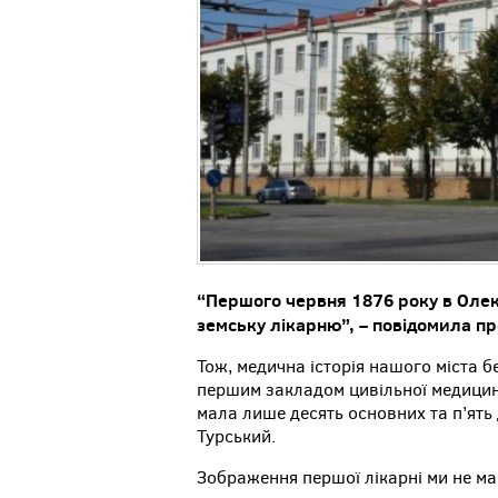
“Першого червня 1876 року в Олек
земську лікарню”, – повідомила п
Тож, медична історія нашого міста б
першим закладом цивільної медицини
мала лише десять основних та п’ят
Турський.
Зображення першої лікарні ми не ма