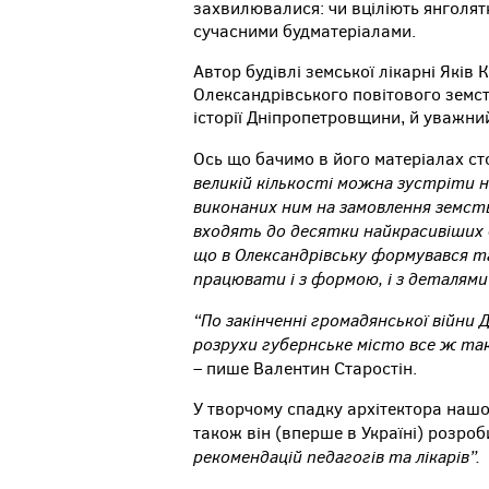
захвилювалися: чи вціліють янголят
сучасними будматеріалами.
Автор будівлі земської лікарні Які
Олександрівського повітового земст
історії Дніпропетровщини, й уважни
Ось що бачимо в його матеріалах с
великій кількості можна зустріти н
виконаних ним на замовлення земства
входять до десятки найкрасивіших б
що в Олександрівську формувався т
працювати і з формою, і з деталям
“По закінченні громадянської війни
розрухи губернське місто все ж так
–
пише Валентин Старостін.
У творчому спадку архітектора нашо
також він (вперше в Україні) розроб
рекомендацій педагогів та лікарів”.