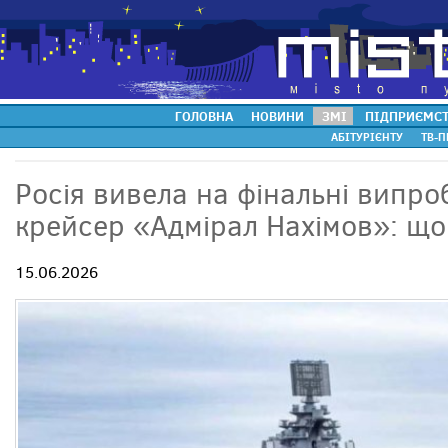
ГОЛОВНА
НОВИНИ
ЗМІ
ПІДПРИЄМС
АБІТУРІЄНТУ
ТВ-П
Росія вивела на фінальні випр
крейсер «Адмірал Нахімов»: що
15.06.2026