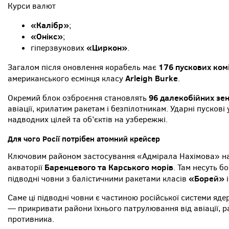
Курси валют
«Калібр»
;
«Онікс»
;
«Циркон»
гіперзвукових
.
176 пускових ком
Загалом після оновлення корабель має
Arleigh Burke
американського есмінця класу
.
96 далекобійних зен
Окремий блок озброєння становлять
авіації, крилатим ракетам і безпілотникам. Ударні пусков
надводних цілей та об’єктів на узбережжі.
Для чого Росії потрібен атомний крейсер
Ключовим районом застосування «Адмірала Нахімова» на
Баренцевого та Карського морів
акваторії
. Там несуть б
«Борей»
підводні човни з балістичними ракетами класів
Саме ці підводні човни є частиною російської системи яд
— прикривати райони їхнього патрулювання від авіації, ра
противника.