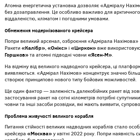
Атомна енергетична установка дозволяє «Адміралу Нахім
без дозаправлення. Це особливо важливо для арктичного 
віддаленістю, кліматом і погодними умовами.
Обмеження модернізованого крейсера
Попри великий арсенал, озброєння «Адмірала Нахімова» н
«Калібр»
«Онікс»
«Циркон»
Ракети
,
і
вже використовую
Горшков»
«Ясен-М»
та атомні підводні човни
.
На відміну від великого надводного крейсера, ці платфор
виявляються. «Адмірал Нахімов» концентрує значно більш
створює принципово нового типу бойових можливостей.
Ще один фактор — залежність далекобійних ракет від зов
застосування ракет на сотні кілометрів потрібні супутники
човни та інші засоби розвідки, які мають виявити, супров
Проблема живучості великого корабля
Питання стійкості великих надводних кораблів стало осо
«Москва»
крейсера
у квітні 2022 року. Попри наявність 