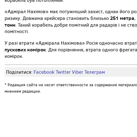
корабель був потоплений.
«Адмірал Нахімов» має потужніший захист, однак його р
251 метра
ризику. Довжина крейсера становить близько
,
тонн
. Такий корабель добре помітний для радарів і не ст
помітності.
У разі втрати «Адмірала Нахімова» Росія одночасно втра
пускових комірок
. Для порівняння, втрата одного фрегат
комірок.
Поділитися:
Facebook
Twitter
Viber
Телеграм
* Редакция сайта не несет ответственности за содержание материал
мнением редакции.