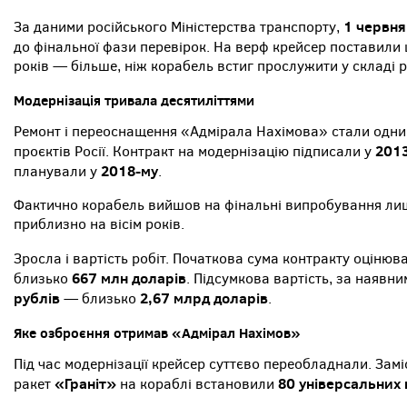
1 червня
За даними російського Міністерства транспорту,
до фінальної фази перевірок. На верф крейсер поставили
років — більше, ніж корабель встиг прослужити у складі 
Модернізація тривала десятиліттями
Ремонт і переоснащення «Адмірала Нахімова» стали одни
2013
проєктів Росії. Контракт на модернізацію підписали у
2018-му
планували у
.
Фактично корабель вийшов на фінальні випробування лиш
приблизно на вісім років.
Зросла і вартість робіт. Початкова сума контракту оціню
667 млн доларів
близько
. Підсумкова вартість, за наяв
рублів
2,67 млрд доларів
— близько
.
Яке озброєння отримав «Адмірал Нахімов»
Під час модернізації крейсер суттєво переобладнали. Зам
«Граніт»
80 універсальних 
ракет
на кораблі встановили