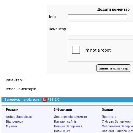
Додати коментар
Ім'я
Коментар
Коментарії:
немає коментарів
Запоріжжя та область
|
RSS 2.0
|
Розваги
Інформація
Огляди
Афіша Запоріжжя
Довідник підприємств
Про місто
Відпочинок
Каталог сайтів
7 Чудес Запоріжжя
Музика
Новини Запоріжжя
Фотоальбом Запорі
Новини ЗМІ
Обличчя нашого міс