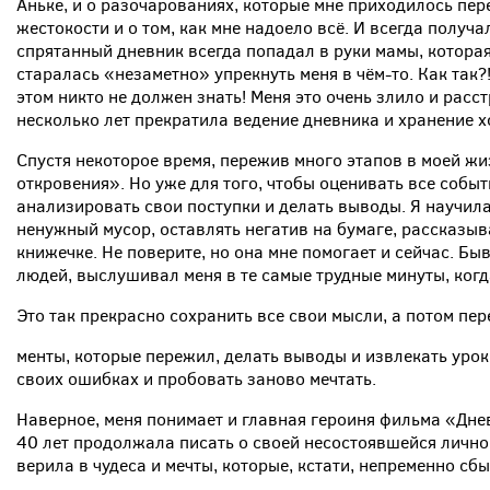
Аньке, и о разочарованиях, которые мне приходилось пер
жестокости и о том, как мне надоело всё. И всегда получ
спрятанный дневник всегда попадал в руки мамы, которая
старалась «незаметно» упрекнуть меня в чём-то. Как так?
этом никто не должен знать! Меня это очень злило и расст
несколько лет прекратила ведение дневника и хранение хо
Спустя некоторое время, пережив много этапов в моей жи
откровения». Но уже для того, чтобы оценивать все собы
анализировать свои поступки и делать выводы. Я научил
ненужный мусор, оставлять негатив на бумаге, рассказыв
книжечке. Не поверите, но она мне помогает и сейчас. Бы
людей, выслушивал меня в те самые трудные минуты, когд
Это так прекрасно сохранить все свои мысли, а потом пе
менты, которые пережил, делать выводы и извлекать урок
своих ошибках и пробовать заново мечтать.
Наверное, меня понимает и главная героиня фильма «Дне
40 лет продолжала писать о своей несостоявшейся лично
верила в чудеса и мечты, которые, кстати, непременно сбы