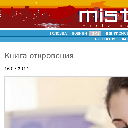
ГОЛОВНА
НОВИНИ
ЗМІ
ПІДПРИЄМС
АБІТУРІЄНТУ
ТВ-П
Книга откровения
16.07.2014