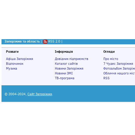
Запоріжжя та область
|
RSS 2.0
|
Розваги
Інформація
Огляди
Афіша Запоріжжя
Довідник підприємств
Про місто
Відпочинок
Каталог сайтів
7 Чудес Запоріжжя
Музика
Новини Запоріжжя
Фотоальбом Запорі
Новини ЗМІ
Обличчя нашого міс
ТВ-програма
RSS
© 2004-2024,
Сайт Запоріжжя
.