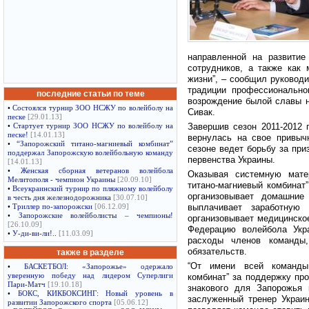
направленной на развитие
сотрудников, а также как
жизни”, – сообщил руковод
традиции профессионально
последние статьи по теме
возрождение былой славы н
•
Состоялся турнир ЗОО НСЖУ по волейболу на
Сивак.
песке
[29.01.13]
Завершив сезон 2011-2012 
•
Стартует турнир ЗОО НСЖУ по волейболу на
песке!
[14.01.13]
вернулась на свое привыч
•
“Запорожский титано-магниевый комбинат”
сезоне ведет борьбу за пр
поддержал Запорожскую волейбольную команду
первенства Украины.
[14.01.13]
•
Женская сборная ветеранов волейбола
Оказывая системную мате
Мелитополя - чемпион Украины
[20.09.10]
титано-магниевый комбинат
•
Всеукраинский турнир по пляжному волейболу
организовывает домашние
в честь дня железнодорожника
[30.07.10]
выплачивает заработную
•
Триллер по-запорожски
[06.12.09]
•
Запорожские волейболисты – чемпионы!
организовывает медицинско
[26.10.09]
Федерацию волейбола Укр
•
У-ди-ви-ли!..
[11.03.09]
расходы членов команды
обязательств.
также в разделе
“От имени всей команды,
•
БАСКЕТБОЛ: «Запорожье» одержало
уверенную победу над лидером Суперлиги
комбинат” за поддержку пр
Пари-Матч
[19.10.18]
знакового для Запорожья 
•
БОКС, КИКБОКСИНГ: Новый уровень в
заслуженный тренер Украи
развитии Запорожского спорта
[05.06.12]