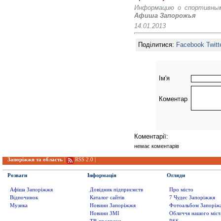
Информацию о спортивны
Афиша Запорожья
14.01.2013
Поділитися:
Facebook
Twitt
Ім'я
Коментар
Коментарії:
немає коментарів
Запоріжжя та область
|
RSS 2.0
|
Розваги
Інформація
Огляди
Афіша Запоріжжя
Довідник підприємств
Про місто
Відпочинок
Каталог сайтів
7 Чудес Запоріжжя
Музика
Новини Запоріжжя
Фотоальбом Запоріж
Новини ЗМІ
Обличчя нашого міст