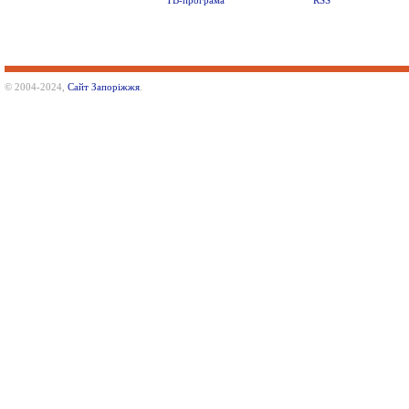
ТВ-програма
RSS
© 2004-2024,
Сайт Запоріжжя
.