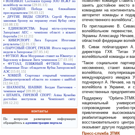
позволяет команде ставить 
•
ВОЛЕЙБОЛ: Состоялся турнир ЗОО НСЖУ по
занять достойное место в
волейболу на песке
[29.01.13]
•
ГАНДБОЛ: Победа над ближайшим
командами на континентал
преследователем
[06.03.12]
авторитет команды и пода
•
ДРУГИЕ ВИДЫ СПОРТА: Сергій Фролов
отечественного волейбола”,
завоював бронзу на першому етапі Кубку світу
[10.08.13]
По приглашению В. Сивак
•
ЕДИНОБОРСТВА: Борці міста-супутника
волейбольном первенстве,
Запорізької АЕС - чемпіони області з вільної
Украины Александр Нечаев,
боротьби
[14.12.21]
областной федерации волейб
•
КИБЕРСПОРТ: Лига Городов: Итоговые
результаты
[22.01.13]
В. Сивак поблагодарил А.
•
ПАРУСНЫЙ СПОРТ, ГРЕБЛЯ: Итоги парусной
директора ГХК “Титан У
недели в Запорожье
[07.05.14]
•
ФУТБОЛ: Жозе Моуринью ставит на Ювентус и
волейбольной команды и важ
Барселону в финале Лиги чемпионов
[27.03.19]
“Такое социальное партн
•
ФУТЗАЛ, ПЛЯЖНЫЙ ФУТБОЛ: Команда
несомненно, станет важн
«Бешенные Псы» обладатели Кубка Запорожской
АЭС
[15.01.15]
волейбола, популяриза
•
ХОККЕЙ: Стартовал открытый чемпионат
международного имиджа У
Днепропетровской области по хоккею с шайбой
подчеркнул А. Нечаев, на 
[12.04.12]
волейбола в Украине, и 
•
ШАХМАТЫ, ШАШКИ: Богдан Панченков -
чемпион мира!
[09.09.14]
отечественных предприятиях
•
ШТАНГА, ГИРЕВОЙ СПОРТ: Аліна Кумейко
Поддержку “Орбите-ЗТМ
достойно виступила на Чемпіонаті світу
национальный универси
[09.12.21]
сопровождение учебно-
контакты
привлечением высококвал
реабилитационные меро
По вопросам размещения информации
восстановительного центра
обращайтесь к
администрации портала
оказывает другую поддержк
Пресс-служба ЗТМК