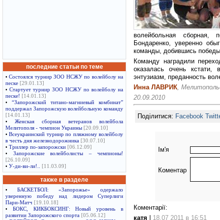
волейбольная сборная, 
Бондаренко, уверенно обы
команды, добившись победы
Команду наградили перехо
последние статьи по теме
оказалась очень кстати,
энтузиазм, преданность вол
•
Состоялся турнир ЗОО НСЖУ по волейболу на
песке
[29.01.13]
Инна ЛАВРИК
, Мелитополь
•
Стартует турнир ЗОО НСЖУ по волейболу на
песке!
[14.01.13]
20.09.2010
•
“Запорожский титано-магниевый комбинат”
поддержал Запорожскую волейбольную команду
Поділитися:
Facebook
Twitt
[14.01.13]
•
Женская сборная ветеранов волейбола
Мелитополя - чемпион Украины
[20.09.10]
•
Всеукраинский турнир по пляжному волейболу
в честь дня железнодорожника
[30.07.10]
•
Триллер по-запорожски
[06.12.09]
Ім'я
•
Запорожские волейболисты – чемпионы!
[26.10.09]
•
У-ди-ви-ли!..
[11.03.09]
Коментар
также в разделе
•
БАСКЕТБОЛ: «Запорожье» одержало
уверенную победу над лидером Суперлиги
Пари-Матч
[19.10.18]
Коментарії:
•
БОКС, КИКБОКСИНГ: Новый уровень в
развитии Запорожского спорта
[05.06.12]
катя
|
18.07 2011 в 16:51