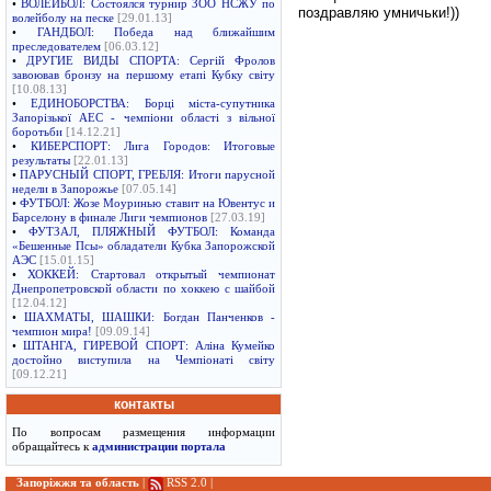
•
ВОЛЕЙБОЛ: Состоялся турнир ЗОО НСЖУ по
поздравляю умничьки!))
волейболу на песке
[29.01.13]
•
ГАНДБОЛ: Победа над ближайшим
преследователем
[06.03.12]
•
ДРУГИЕ ВИДЫ СПОРТА: Сергій Фролов
завоював бронзу на першому етапі Кубку світу
[10.08.13]
•
ЕДИНОБОРСТВА: Борці міста-супутника
Запорізької АЕС - чемпіони області з вільної
боротьби
[14.12.21]
•
КИБЕРСПОРТ: Лига Городов: Итоговые
результаты
[22.01.13]
•
ПАРУСНЫЙ СПОРТ, ГРЕБЛЯ: Итоги парусной
недели в Запорожье
[07.05.14]
•
ФУТБОЛ: Жозе Моуринью ставит на Ювентус и
Барселону в финале Лиги чемпионов
[27.03.19]
•
ФУТЗАЛ, ПЛЯЖНЫЙ ФУТБОЛ: Команда
«Бешенные Псы» обладатели Кубка Запорожской
АЭС
[15.01.15]
•
ХОККЕЙ: Стартовал открытый чемпионат
Днепропетровской области по хоккею с шайбой
[12.04.12]
•
ШАХМАТЫ, ШАШКИ: Богдан Панченков -
чемпион мира!
[09.09.14]
•
ШТАНГА, ГИРЕВОЙ СПОРТ: Аліна Кумейко
достойно виступила на Чемпіонаті світу
[09.12.21]
контакты
По вопросам размещения информации
обращайтесь к
администрации портала
Запоріжжя та область
|
RSS 2.0
|