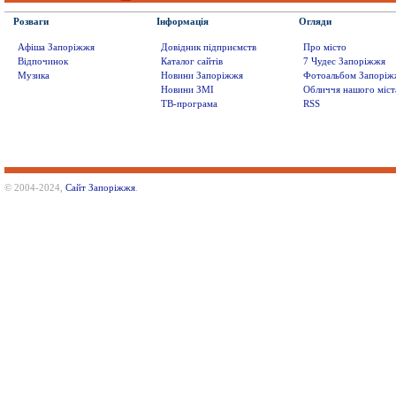
Розваги
Інформація
Огляди
Афіша Запоріжжя
Довідник підприємств
Про місто
Відпочинок
Каталог сайтів
7 Чудес Запоріжжя
Музика
Новини Запоріжжя
Фотоальбом Запоріж
Новини ЗМІ
Обличчя нашого міст
ТВ-програма
RSS
© 2004-2024,
Сайт Запоріжжя
.