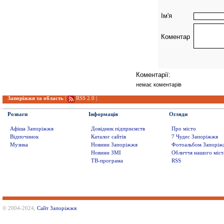
Ім'я
Коментар
Коментарії:
немає коментарів
Запоріжжя та область
|
RSS 2.0
|
Розваги
Інформація
Огляди
Афіша Запоріжжя
Довідник підприємств
Про місто
Відпочинок
Каталог сайтів
7 Чудес Запоріжжя
Музика
Новини Запоріжжя
Фотоальбом Запоріж
Новини ЗМІ
Обличчя нашого міст
ТВ-програма
RSS
© 2004-2024,
Сайт Запоріжжя
.