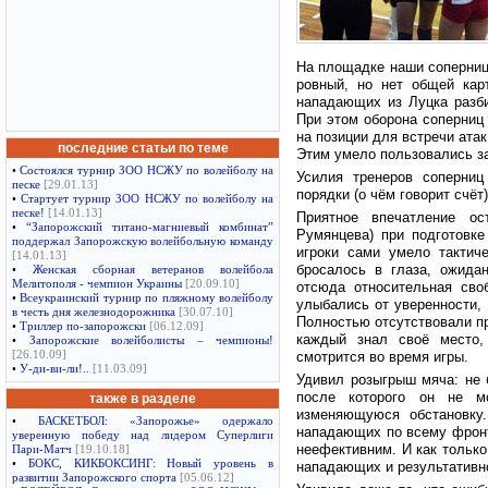
На площадке наши соперницы
ровный, но нет общей кар
нападающих из Луцка разби
При этом оборона соперниц
на позиции для встречи ат
последние статьи по теме
Этим умело пользовались за
•
Состоялся турнир ЗОО НСЖУ по волейболу на
Усилия тренеров соперниц
песке
[29.01.13]
порядки (о чём говорит счёт
•
Стартует турнир ЗОО НСЖУ по волейболу на
песке!
[14.01.13]
Приятное впечатление ос
•
“Запорожский титано-магниевый комбинат”
Румянцева) при подготовке
поддержал Запорожскую волейбольную команду
игроки сами умело тактич
[14.01.13]
бросалось в глаза, ожида
•
Женская сборная ветеранов волейбола
Мелитополя - чемпион Украины
[20.09.10]
отсюда относительная сво
•
Всеукраинский турнир по пляжному волейболу
улыбались от уверенности, 
в честь дня железнодорожника
[30.07.10]
Полностью отсутствовали пр
•
Триллер по-запорожски
[06.12.09]
каждый знал своё место,
•
Запорожские волейболисты – чемпионы!
[26.10.09]
смотрится во время игры.
•
У-ди-ви-ли!..
[11.03.09]
Удивил розыгрыш мяча: не 
после которого он не м
также в разделе
изменяющуюся обстановку
•
БАСКЕТБОЛ: «Запорожье» одержало
нападающих по всему фронт
уверенную победу над лидером Суперлиги
неефективним. И как только
Пари-Матч
[19.10.18]
•
БОКС, КИКБОКСИНГ: Новый уровень в
нападающих и результативн
развитии Запорожского спорта
[05.06.12]