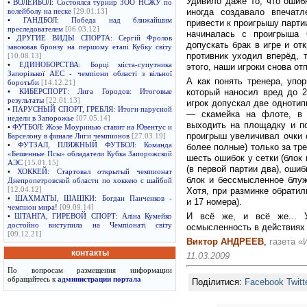
Удивило даже то, что ошиб
•
ВОЛЕЙБОЛ: Состоялся турнир ЗОО НСЖУ по
иногда создавало впечатл
волейболу на песке
[29.01.13]
•
ГАНДБОЛ: Победа над ближайшим
привести к проигрышу партии
преследователем
[06.03.12]
начиналась с проигрыша 
•
ДРУГИЕ ВИДЫ СПОРТА: Сергій Фролов
допускать брак в игре и от
завоював бронзу на першому етапі Кубку світу
противник уходил вперёд, 
[10.08.13]
•
ЕДИНОБОРСТВА: Борці міста-супутника
этого, наши игроки снова от
Запорізької АЕС - чемпіони області з вільної
А как понять тренера, упо
боротьби
[14.12.21]
который наносил вред до 
•
КИБЕРСПОРТ: Лига Городов: Итоговые
результаты
[22.01.13]
игрок допускал две однотип
•
ПАРУСНЫЙ СПОРТ, ГРЕБЛЯ: Итоги парусной
— скамейка на флоте, в 
недели в Запорожье
[07.05.14]
выходить на площадку и по
•
ФУТБОЛ: Жозе Моуринью ставит на Ювентус и
проигрыш увеличивал очки 
Барселону в финале Лиги чемпионов
[27.03.19]
•
ФУТЗАЛ, ПЛЯЖНЫЙ ФУТБОЛ: Команда
более полные) только за тр
«Бешенные Псы» обладатели Кубка Запорожской
шесть ошибок у сетки (блок 
АЭС
[15.01.15]
(в первой партии два), оши
•
ХОККЕЙ: Стартовал открытый чемпионат
блок и бессмысленное блуж
Днепропетровской области по хоккею с шайбой
[12.04.12]
Хотя, при разминке обратил
•
ШАХМАТЫ, ШАШКИ: Богдан Панченков -
и 17 номера).
чемпион мира!
[09.09.14]
И всё же, и всё же... У
•
ШТАНГА, ГИРЕВОЙ СПОРТ: Аліна Кумейко
достойно виступила на Чемпіонаті світу
осмысленность в действиях 
[09.12.21]
Виктор АНДРЕЕВ
,
газета 
контакты
11.03.2009
По вопросам размещения информации
обращайтесь к
администрации портала
Поділитися:
Facebook
Twitt