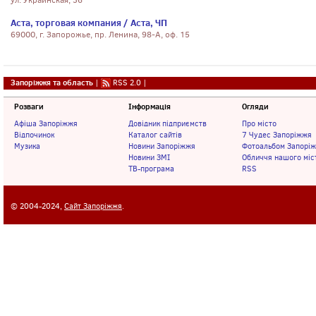
ул. Украинская, 36
Аста, торговая компания / Аста, ЧП
69000, г. Запорожье, пр. Ленина, 98-А, оф. 15
Запоріжжя та область
|
RSS 2.0
|
Розваги
Інформація
Огляди
Афіша Запоріжжя
Довідник підприємств
Про місто
Відпочинок
Каталог сайтів
7 Чудес Запоріжжя
Музика
Новини Запоріжжя
Фотоальбом Запорі
Новини ЗМІ
Обличчя нашого міс
ТВ-програма
RSS
© 2004-2024,
Сайт Запоріжжя
.