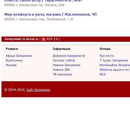
Плиссе, салон штор / Тарасенко И.В., ФЛП
69006, г. Запорожье, пр. Ленина, 226
Мир комфорта и уюта, магазин / Масленников, ЧП
69050, г. Запорожье, пер. Тамбовский, 1-А
Запоріжжя та область
|
RSS 2.0
|
Розваги
Інформація
Огляди
Афіша Запоріжжя
Довідник підприємств
Про місто
Відпочинок
Каталог сайтів
7 Чудес Запоріжжя
Музика
Новини Запоріжжя
Фотоальбом Запорі
Новини ЗМІ
Обличчя нашого міс
ТВ-програма
RSS
© 2004-2024,
Сайт Запоріжжя
.