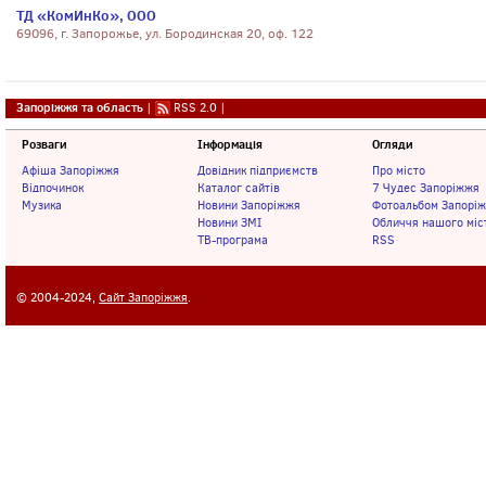
ТД «КомИнКо», ООО
69096, г. Запорожье, ул. Бородинская 20, оф. 122
Запоріжжя та область
|
RSS 2.0
|
Розваги
Інформація
Огляди
Афіша Запоріжжя
Довідник підприємств
Про місто
Відпочинок
Каталог сайтів
7 Чудес Запоріжжя
Музика
Новини Запоріжжя
Фотоальбом Запорі
Новини ЗМІ
Обличчя нашого міс
ТВ-програма
RSS
© 2004-2024,
Сайт Запоріжжя
.