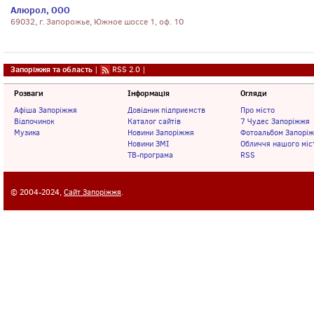
Алюрол, ООО
69032, г. Запорожье, Южное шоссе 1, оф. 10
Запоріжжя та область
|
RSS 2.0
|
Розваги
Інформація
Огляди
Афіша Запоріжжя
Довідник підприємств
Про місто
Відпочинок
Каталог сайтів
7 Чудес Запоріжжя
Музика
Новини Запоріжжя
Фотоальбом Запорі
Новини ЗМІ
Обличчя нашого міс
ТВ-програма
RSS
© 2004-2024,
Сайт Запоріжжя
.