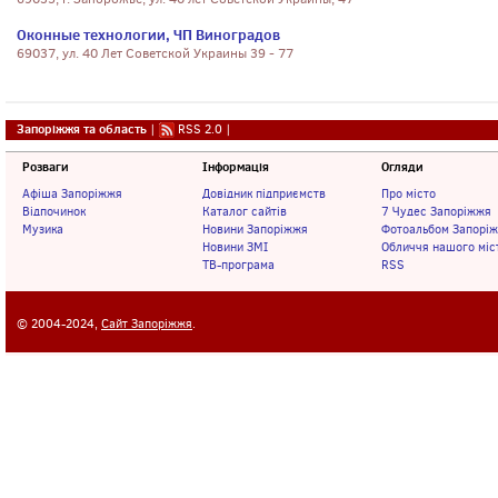
Оконные технологии, ЧП Виноградов
69037, ул. 40 Лет Советской Украины 39 - 77
Запоріжжя та область
|
RSS 2.0
|
Розваги
Інформація
Огляди
Афіша Запоріжжя
Довідник підприємств
Про місто
Відпочинок
Каталог сайтів
7 Чудес Запоріжжя
Музика
Новини Запоріжжя
Фотоальбом Запорі
Новини ЗМІ
Обличчя нашого міс
ТВ-програма
RSS
© 2004-2024,
Сайт Запоріжжя
.