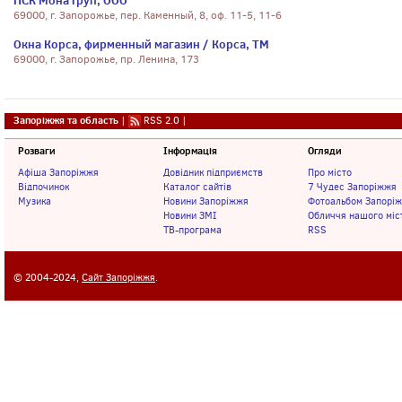
ПСК Мона Груп, ООО
69000, г. Запорожье, пер. Каменный, 8, оф. 11-5, 11-6
Окна Корса, фирменный магазин / Корса, ТМ
69000, г. Запорожье, пр. Ленина, 173
Запоріжжя та область
|
RSS 2.0
|
Розваги
Інформація
Огляди
Афіша Запоріжжя
Довідник підприємств
Про місто
Відпочинок
Каталог сайтів
7 Чудес Запоріжжя
Музика
Новини Запоріжжя
Фотоальбом Запорі
Новини ЗМІ
Обличчя нашого міс
ТВ-програма
RSS
© 2004-2024,
Сайт Запоріжжя
.