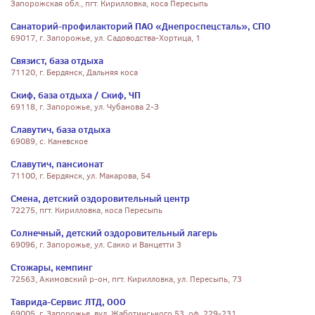
Запорожская обл., пгт. Кирилловка, коса Пересыпь
Санаторий-профилакторий ПАО «Днепроспецсталь», СПО
69017, г. Запорожье, ул. Садоводства-Хортица, 1
Связист, база отдыха
71120, г. Бердянск, Дальняя коса
Скиф, база отдыха / Скиф, ЧП
69118, г. Запорожье, ул. Чубанова 2-З
Славутич, база отдыха
69089, с. Каневское
Славутич, пансионат
71100, г. Бердянск, ул. Макарова, 54
Смена, детский оздоровительный центр
72275, пгт. Кирилловка, коса Пересыпь
Солнечный, детский оздоровительный лагерь
69096, г. Запорожье, ул. Сакко и Ванцетти 3
Стожары, кемпинг
72563, Акимовский р-он, пгт. Кирилловка, ул. Пересыпь, 73
Таврида-Сервис ЛТД, ООО
69005, г. Запорожье, вул. Жаботинського 53, оф. 229-231