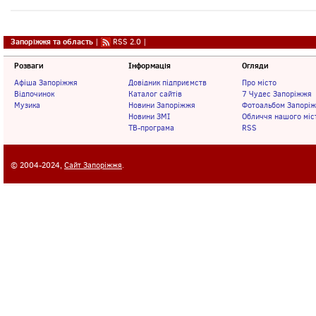
Запоріжжя та область
|
RSS 2.0
|
Розваги
Інформація
Огляди
Афіша Запоріжжя
Довідник підприємств
Про місто
Відпочинок
Каталог сайтів
7 Чудес Запоріжжя
Музика
Новини Запоріжжя
Фотоальбом Запорі
Новини ЗМІ
Обличчя нашого міс
ТВ-програма
RSS
© 2004-2024,
Сайт Запоріжжя
.