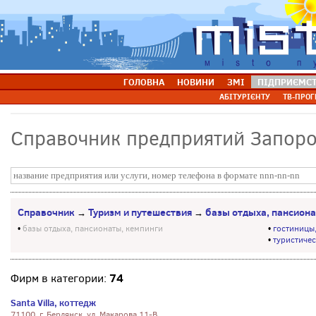
ГОЛОВНА
НОВИНИ
ЗМІ
ПІДПРИЄМС
АБІТУРІЄНТУ
ТВ-ПРОГ
Справочник предприятий Запор
Справочник
Туризм и путешествия
базы отдыха, пансиона
→
→
•
базы отдыха, пансионаты, кемпинги
•
гостиницы,
•
туристиче
74
Фирм в категории:
Santa Villa, коттедж
71100, г. Бердянск, ул. Макарова 11-В