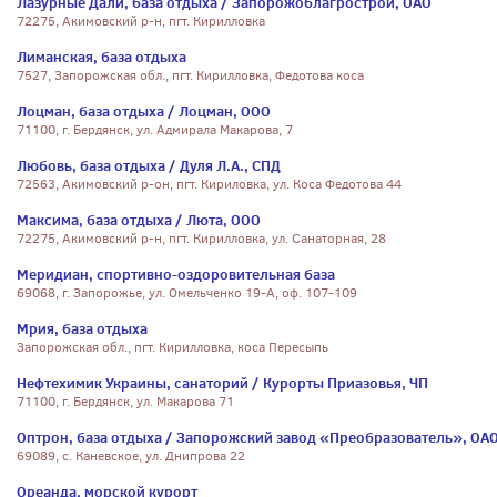
Лазурные Дали, база отдыха / Запорожоблагрострой, ОАО
72275, Акимовский р-н, пгт. Кирилловка
Лиманская, база отдыха
7527, Запорожская обл., пгт. Кирилловка, Федотова коса
Лоцман, база отдыха / Лоцман, ООО
71100, г. Бердянск, ул. Адмирала Макарова, 7
Любовь, база отдыха / Дуля Л.А., СПД
72563, Акимовский р-он, пгт. Кириловка, ул. Коса Федотова 44
Максима, база отдыха / Люта, ООО
72275, Акимовский р-н, пгт. Кирилловка, ул. Санаторная, 28
Меридиан, спортивно-оздоровительная база
69068, г. Запорожье, ул. Омельченко 19-А, оф. 107-109
Мрия, база отдыха
Запорожская обл., пгт. Кирилловка, коса Пересыпь
Нефтехимик Украины, санаторий / Курорты Приазовья, ЧП
71100, г. Бердянск, ул. Макарова 71
Оптрон, база отдыха / Запорожский завод «Преобразователь», ОА
69089, с. Каневское, ул. Днипрова 22
Ореанда, морской курорт