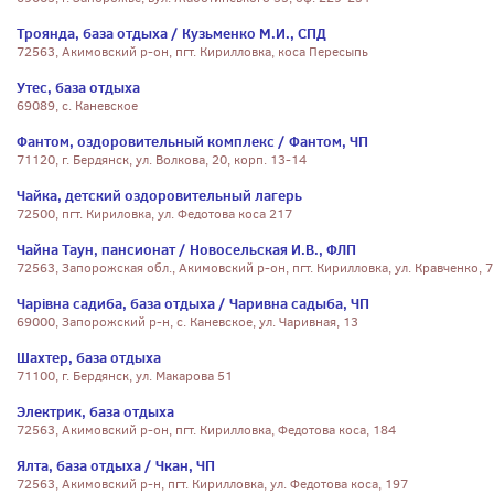
Троянда, база отдыха / Кузьменко М.И., СПД
72563, Акимовский р-он, пгт. Кирилловка, коса Пересыпь
Утес, база отдыха
69089, с. Каневское
Фантом, оздоровительный комплекс / Фантом, ЧП
71120, г. Бердянск, ул. Волкова, 20, корп. 13-14
Чайка, детский оздоровительный лагерь
72500, пгт. Кириловка, ул. Федотова коса 217
Чайна Таун, пансионат / Новосельская И.В., ФЛП
72563, Запорожская обл., Акимовский р-он, пгт. Кирилловка, ул. Кравченко, 7
Чарівна садиба, база отдыха / Чаривна садыба, ЧП
69000, Запорожский р-н, с. Каневское, ул. Чаривная, 13
Шахтер, база отдыха
71100, г. Бердянск, ул. Макарова 51
Электрик, база отдыха
72563, Акимовский р-он, пгт. Кирилловка, Федотова коса, 184
Ялта, база отдыха / Чкан, ЧП
72563, Акимовский р-н, пгт. Кирилловка, ул. Федотова коса, 197