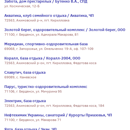
Забота, дом престарелых / Бутенко В.А., СПД
ул. Космическая, 12-Б
Акватика, клуб семейного отдыха / Акватика, ЧП
72563, Акимовский р-н, пгт. Кирилловка
Золотой берег, оздоровительный комплекс / Золотой берег, ООО
71100, г. Бердянск, ул. Адмирала Макарова, 81
Меридиан, спортивно-оздоровительная база
69068, г. Запорожье, ул. Омельченко 19-А, оф. 107-109
Коралл, база отдыха / Коралл-2004, ООО
72563, Акимовский р-он, пгт. Кирилловка, Федотова коса
Славутич, база отдыха
69089, с. Каневское
Парус, туристко-оздоровительный комплекс
71106, г. Бердянск, ул. Мичурина 95
Электрик, база отдыха
72563, Акимовский р-он, пгт. Кирилловка, Федотова коса, 184
Нефтехимик Украины, санаторий / Курорты Приазовья, ЧП
71100, г. Бердянск, ул. Макарова 71
Ялта, база отдыха / Чкан, ЧП