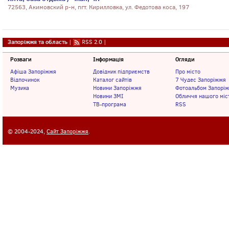
72563, Акимовский р-н, пгт. Кирилловка, ул. Федотова коса, 197
Запоріжжя та область
|
RSS 2.0
|
Розваги
Інформація
Огляди
Афіша Запоріжжя
Довідник підприємств
Про місто
Відпочинок
Каталог сайтів
7 Чудес Запоріжжя
Музика
Новини Запоріжжя
Фотоальбом Запорі
Новини ЗМІ
Обличчя нашого міс
ТВ-програма
RSS
© 2004-2024,
Сайт Запоріжжя
.