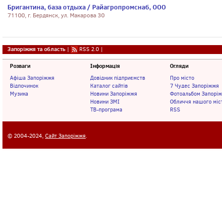
Бригантина, база отдыха / Райагропромснаб, ООО
71100, г. Бердянск, ул. Макарова 30
Запоріжжя та область
|
RSS 2.0
|
Розваги
Інформація
Огляди
Афіша Запоріжжя
Довідник підприємств
Про місто
Відпочинок
Каталог сайтів
7 Чудес Запоріжжя
Музика
Новини Запоріжжя
Фотоальбом Запорі
Новини ЗМІ
Обличчя нашого міс
ТВ-програма
RSS
© 2004-2024,
Сайт Запоріжжя
.