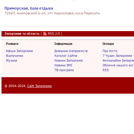
Приморская, база отдыха
72563, Акимовский р-он, пгт. Кирилловка, коса Пересыпь
Запоріжжя та область
|
RSS 2.0
|
Розваги
Інформація
Огляди
Афіша Запоріжжя
Довідник підприємств
Про місто
Відпочинок
Каталог сайтів
7 Чудес Запоріжжя
Музика
Новини Запоріжжя
Фотоальбом Запорі
Новини ЗМІ
Обличчя нашого міс
ТВ-програма
RSS
© 2004-2024,
Сайт Запоріжжя
.