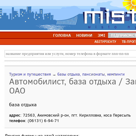
ГОЛОВНА
НОВИНИ
ЗМІ
ПІДПРИЄМС
АБІТУРІЄНТУ
ТВ-ПРОГ
Туризм и путешествия
→
базы отдыха, пансионаты, кемпинги
Автомобилист, база отдыха / З
ОАО
база отдыха
адрес
: 72563, Акимовский р-он, пгт. Кирилловка, коса Пересыпь
телефон
: (06131) 6-94-71
Другие фирмы из этой категории: