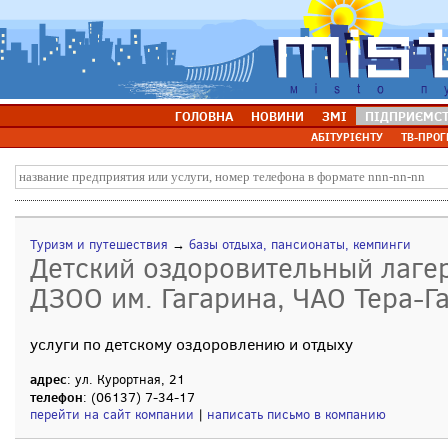
ГОЛОВНА
НОВИНИ
ЗМІ
ПІДПРИЄМС
АБІТУРІЄНТУ
ТВ-ПРОГ
Туризм и путешествия
→
базы отдыха, пансионаты, кемпинги
Детский оздоровительный лагер
ДЗОО им. Гагарина, ЧАО Тера-Г
услуги по детскому оздоровлению и отдыху
адрес
: ул. Курортная, 21
телефон
: (06137) 7-34-17
перейти на сайт компании
|
написать письмо в компанию