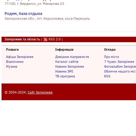
71100, г. Бердянск, ул. Макарова 23
Родем, база отдыха
Запорожская обл., пгт. Кирилловка, коса Пересыпь
Запоріжжя та область
|
RSS 2.0
|
Розваги
Інформація
Огляди
Афіша Запоріжжя
Довідник підприємств
Про місто
Відпочинок
Каталог сайтів
7 Чудес Запоріжжя
Музика
Новини Запоріжжя
Фотоальбом Запорі
Новини ЗМІ
Обличчя нашого міс
ТВ-програма
RSS
© 2004-2024,
Сайт Запоріжжя
.