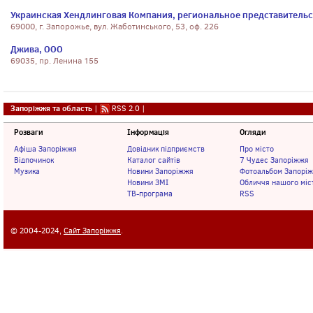
Украинская Хендлинговая Компания, региональное представительс
69000, г. Запорожье, вул. Жаботинського, 53, оф. 226
Джива, ООО
69035, пр. Ленина 155
Запоріжжя та область
|
RSS 2.0
|
Розваги
Інформація
Огляди
Афіша Запоріжжя
Довідник підприємств
Про місто
Відпочинок
Каталог сайтів
7 Чудес Запоріжжя
Музика
Новини Запоріжжя
Фотоальбом Запорі
Новини ЗМІ
Обличчя нашого міс
ТВ-програма
RSS
© 2004-2024,
Сайт Запоріжжя
.