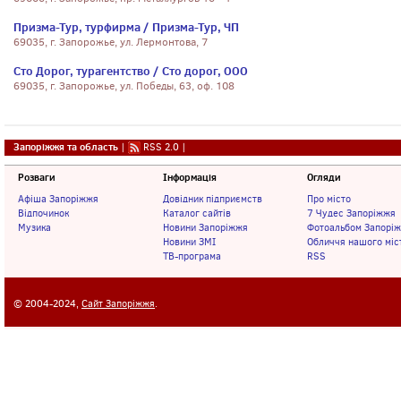
Призма-Тур, турфирма / Призма-Тур, ЧП
69035, г. Запорожье, ул. Лермонтова, 7
Сто Дорог, турагентство / Сто дорог, ООО
69035, г. Запорожье, ул. Победы, 63, оф. 108
Запоріжжя та область
|
RSS 2.0
|
Розваги
Інформація
Огляди
Афіша Запоріжжя
Довідник підприємств
Про місто
Відпочинок
Каталог сайтів
7 Чудес Запоріжжя
Музика
Новини Запоріжжя
Фотоальбом Запорі
Новини ЗМІ
Обличчя нашого міс
ТВ-програма
RSS
© 2004-2024,
Сайт Запоріжжя
.