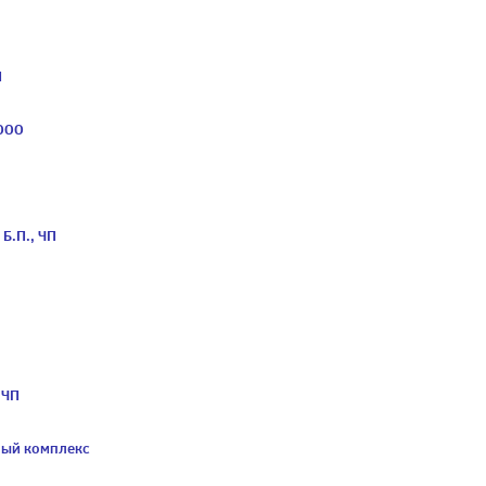
П
 ООО
Б.П., ЧП
 ЧП
ный комплекс