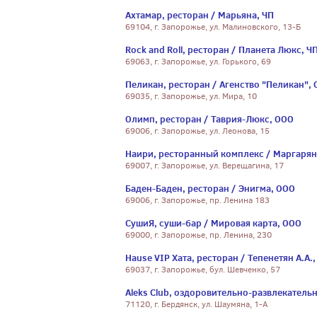
Ахтамар, ресторан / Марьяна, ЧП
69104, г. Запорожье, ул. Малиновского, 13-Б
Rock and Roll, ресторан / Планета Люкс, Ч
69063, г. Запорожье, ул. Горького, 69
Пеликан, ресторан / Агенство "Пеликан",
69035, г. Запорожье, ул. Мира, 10
Олимп, ресторан / Таврия-Люкс, ООО
69006, г. Запорожье, ул. Леонова, 15
Наири, ресторанный комплекс / Маргарян 
69007, г. Запорожье, ул. Верещагина, 17
Баден-Баден, ресторан / Энигма, ООО
69006, г. Запорожье, пр. Ленина 183
СушиЯ, суши-бар / Мировая карта, ООО
69000, г. Запорожье, пр. Ленина, 230
Hause VIP Хата, ресторан / Тепенетян А.А.,
69037, г. Запорожье, бул. Шевченко, 57
Aleks Club, оздоровительно-развлекатель
71120, г. Бердянск, ул. Шаумяна, 1-А