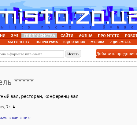
НИ
ЗМІ
ПІДПРИЄМСТВА
САЙТИ
АФІША
ПРО МІСТО
РОБО
АБІТУРІЄНТУ
ТВ-ПРОГРАМА
ВІДПОЧИНОК
МУЗИКА
7 ДИВ МІСТА
Добавить предприя
ель *****
етный зал, ресторан, конференц-зал
ко, 71-А
сьмо в компанию