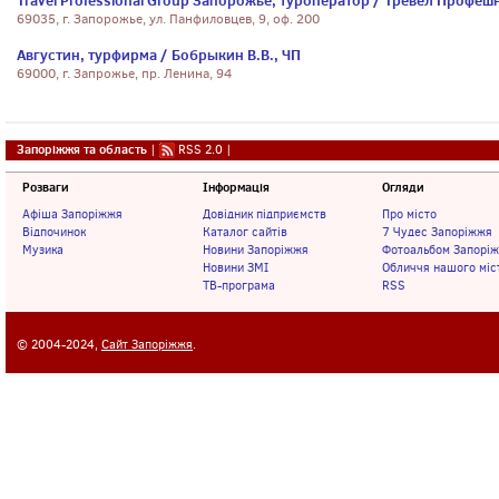
Travel Professional Group Запорожье, туроператор / Тревел Профеш
69035, г. Запорожье, ул. Панфиловцев, 9, оф. 200
Августин, турфирма / Бобрыкин В.В., ЧП
69000, г. Запрожье, пр. Ленина, 94
Запоріжжя та область
|
RSS 2.0
|
Розваги
Інформація
Огляди
Афіша Запоріжжя
Довідник підприємств
Про місто
Відпочинок
Каталог сайтів
7 Чудес Запоріжжя
Музика
Новини Запоріжжя
Фотоальбом Запорі
Новини ЗМІ
Обличчя нашого міс
ТВ-програма
RSS
© 2004-2024,
Сайт Запоріжжя
.