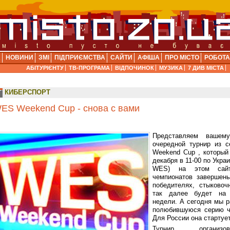
А
НОВИНИ
ЗМІ
ПІДПРИЄМСТВА
САЙТИ
АФІША
ПРО МІСТО
РОБОТА
АБІТУРІЄНТУ
ТВ-ПРОГРАМА
ВІДПОЧИНОК
МУЗИКА
7 ДИВ МІСТА
КИБЕРСПОРТ
ES Weekend Cup - снова с вами
Представляем вашем
очередной турнир из 
Weekend Cup , который
декабря в 11-00 по Укра
WES) на этом сайт
чемпионатов завершены
победителях, стыковоч
так далее будет на
недели. А сегодня мы 
полюбившуюся серию ч
Для России она стартуе
Турнир органи