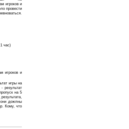
ам игроков и
ело провести
ревноваться.
1 час)
м игроков и
ьтат игры на
 - результат
пропуск на 5
 результата,
, они дожлны
р. Кому, что