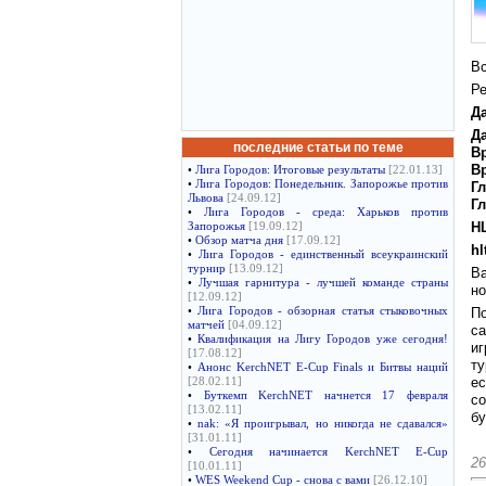
Вс
Ре
Д
Д
последние статьи по теме
В
В
•
Лига Городов: Итоговые результаты
[22.01.13]
•
Лига Городов: Понедельник. Запорожье против
Г
Львова
[24.09.12]
Г
•
Лига Городов - среда: Харьков против
H
Запорожья
[19.09.12]
•
Обзор матча дня
[17.09.12]
hl
•
Лига Городов - единственный всеукраинский
турнир
[13.09.12]
Ва
•
Лучшая гарнитура - лучшей команде страны
но
[12.09.12]
•
Лига Городов - обзорная статья стыковочных
По
матчей
[04.09.12]
са
•
Квалификация на Лигу Городов уже сегодня!
иг
[17.08.12]
ту
•
Анонс KerchNET E-Cup Finals и Битвы наций
ес
[28.02.11]
•
Буткемп KerchNET начнется 17 февраля
со
[13.02.11]
бу
•
nak: «Я проигрывал, но никогда не сдавался»
[31.01.11]
•
Сегодня начинается KerchNET E-Cup
26
[10.01.11]
•
WES Weekend Cup - снова с вами
[26.12.10]