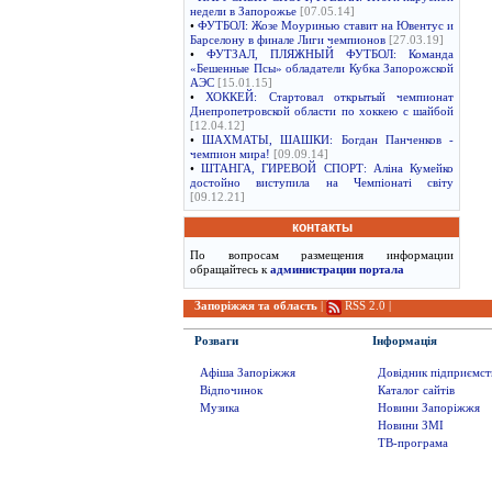
недели в Запорожье
[07.05.14]
•
ФУТБОЛ: Жозе Моуринью ставит на Ювентус и
Барселону в финале Лиги чемпионов
[27.03.19]
•
ФУТЗАЛ, ПЛЯЖНЫЙ ФУТБОЛ: Команда
«Бешенные Псы» обладатели Кубка Запорожской
АЭС
[15.01.15]
•
ХОККЕЙ: Стартовал открытый чемпионат
Днепропетровской области по хоккею с шайбой
[12.04.12]
•
ШАХМАТЫ, ШАШКИ: Богдан Панченков -
чемпион мира!
[09.09.14]
•
ШТАНГА, ГИРЕВОЙ СПОРТ: Аліна Кумейко
достойно виступила на Чемпіонаті світу
[09.12.21]
контакты
По вопросам размещения информации
обращайтесь к
администрации портала
Запоріжжя та область
|
RSS 2.0
|
Розваги
Інформація
Афіша Запоріжжя
Довідник підприємст
Відпочинок
Каталог сайтів
Музика
Новини Запоріжжя
Новини ЗМІ
ТВ-програма