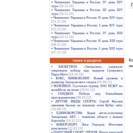
•
Чемпионат Украины и России: IV день XIV
тура
[20.12.10]
•
Чемпионат Украины и России: III день XIV
тура
[20.12.10]
•
Чемпионат Украины и России: II день XIV тура
[14.12.10]
•
Чемпионат Украины и России: I день XIV тура
[13.12.10]
•
Чемпионат Украины и России: IV день XIII
тура
[10.12.10]
•
Чемпионат Украины и России: II день XIII тура
[08.12.10]
•
Чемпионат Украины и России: I день XIII тура
[07.12.10]
Ко
также в разделе
не
•
БАСКЕТБОЛ: «Запорожье» одержало
уверенную победу над лидером Суперлиги
Пари-Матч
[19.10.18]
•
БОКС, КИКБОКСИНГ: Новый уровень в
развитии Запорожского спорта
[05.06.12]
•
ВОЛЕЙБОЛ: Состоялся турнир ЗОО НСЖУ по
волейболу на песке
[29.01.13]
•
ГАНДБОЛ: Победа над ближайшим
преследователем
[06.03.12]
•
ДРУГИЕ ВИДЫ СПОРТА: Сергій Фролов
завоював бронзу на першому етапі Кубку світу
[10.08.13]
•
ЕДИНОБОРСТВА: Борці міста-супутника
Запорізької АЕС - чемпіони області з вільної
боротьби
[14.12.21]
•
КИБЕРСПОРТ: Лига Городов: Итоговые
результаты
[22.01.13]
•
ПАРУСНЫЙ СПОРТ, ГРЕБЛЯ: Итоги парусной