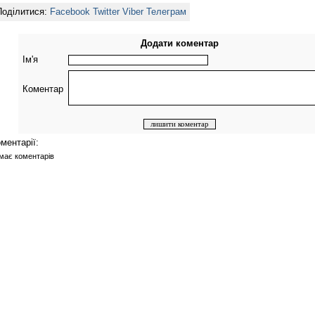
Поділитися:
Facebook
Twitter
Viber
Телеграм
Додати коментар
Ім'я
Коментар
ментарії:
має коментарів