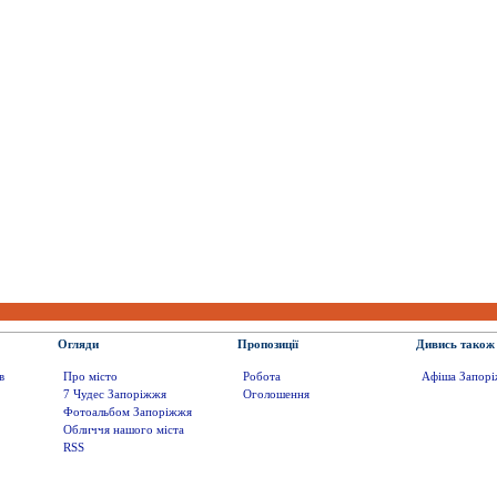
Огляди
Пропозиції
Дивись також
в
Про місто
Робота
Афіша Запор
7 Чудес Запоріжжя
Оголошення
Фотоальбом Запоріжжя
Обличчя нашого міста
RSS