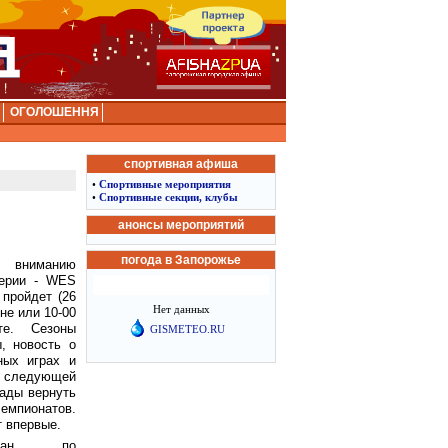
ОГОЛОШЕННЯ
спортивная афиша
•
Спортивные мероприятия
•
Спортивные секции, клубы
анонсы мероприятий
погода в Запорожье
у вниманию
серии - WES
 пройдет (26
Нет данных
ине или 10-00
е. Сезоны
GISMETEO.RU
, новость о
ных играх и
 следующей
рады вернуть
емпионатов.
т впервые.
зован по