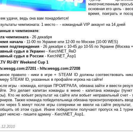
многочисленным просьб
основная его цель - вес
время, поиграть и посо
ем удачи, ведь она вам понадобится!
зультаты чемпионата: 1 место - - командный VIP аккаунт на 14 дней
анные о чемпионате
:
ата чемпионата
- 26 декабря
ремя начала
- 11-00 по Украине или 12-00 по Москве (10-00 WES)
ремя подтверждения
- 26 декабря с 10-45 до 10-55 по Украине (Москва +
лавный судья в Украин
е - KerchNET_ReD
лавный судья в России
- KerchNET_Asp1
LTV RU-BY Weekend Cup 1
tv.wesgg.com:27201 - hltv.wesgg.com:27208
жное правило - ники в игре + STEАM ID должны соотвествовать ника
меру STEAM ID, указанных в профайле игрока на сайте!
сле игры - команда, которая ПРОИГРАЛА, обязана зайти и ввести резул
йте. Это делает капитан команды в меню - капитана команды (пункт
ры). Кто не вобьет результат на сайте или вобьет неправильный счет - 
рниров. Также команда победительница обязана проконтролировать ввод
ли через 5 минут после игры соперники не ввели на сайте результат
общить об этом судье. Иначе победители получают пропуск на 1 турни
дет неясно - пишите админу - KerchNET_Asp1.
.12.2010