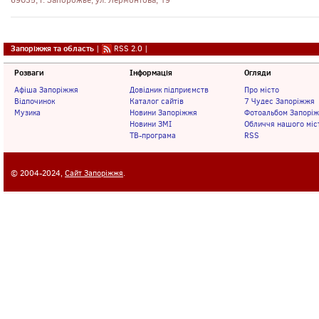
69035, г. Запорожье, ул. Лермонтова, 19
Запоріжжя та область
|
RSS 2.0
|
Розваги
Інформація
Огляди
Афіша Запоріжжя
Довідник підприємств
Про місто
Відпочинок
Каталог сайтів
7 Чудес Запоріжжя
Музика
Новини Запоріжжя
Фотоальбом Запорі
Новини ЗМІ
Обличчя нашого міс
ТВ-програма
RSS
© 2004-2024,
Сайт Запоріжжя
.