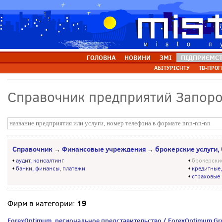
ГОЛОВНА
НОВИНИ
ЗМІ
ПІДПРИЄМС
АБІТУРІЄНТУ
ТВ-ПРОГ
Справочник предприятий Запор
Справочник
Финансовые учреждения
брокерские услуги,
→
→
•
аудит, консалтинг
•
брокерски
•
банки, финансы, платежи
•
кредитные
•
страховые
19
Фирм в категории:
ForexOptimum, региональное представительство / ForexOptimum Gro