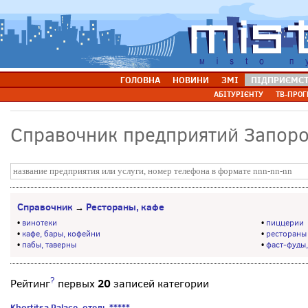
ГОЛОВНА
НОВИНИ
ЗМІ
ПІДПРИЄМС
АБІТУРІЄНТУ
ТВ-ПРОГ
Справочник предприятий Запор
Справочник
Рестораны, кафе
→
•
винотеки
•
пиццерии
•
кафе, бары, кофейни
•
рестораны
•
пабы, таверны
•
фаст-фуды,
?
20
Рейтинг
первых
записей категории
Khortitsa Palace, отель *****