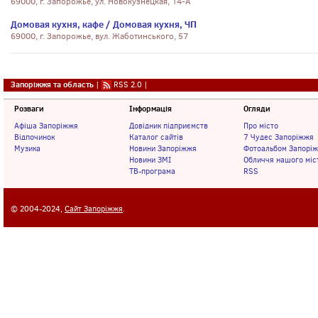
69000, г. Запорожье, ул. Новокузнецкая, 14-А
Домовая кухня, кафе / Домовая кухня, ЧП
69000, г. Запорожье, вул. Жаботинського, 57
Запоріжжя та область
|
RSS 2.0
|
Розваги
Інформація
Огляди
Афіша Запоріжжя
Довідник підприємств
Про місто
Відпочинок
Каталог сайтів
7 Чудес Запоріжжя
Музика
Новини Запоріжжя
Фотоальбом Запорі
Новини ЗМІ
Обличчя нашого міс
ТВ-програма
RSS
© 2004-2024,
Сайт Запоріжжя
.