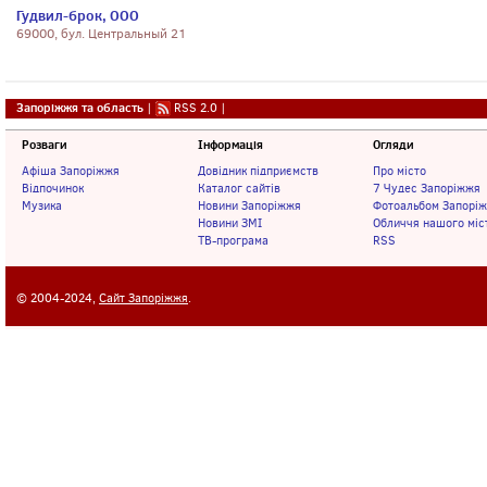
Гудвил-брок, ООО
69000, бул. Центральный 21
Запоріжжя та область
|
RSS 2.0
|
Розваги
Інформація
Огляди
Афіша Запоріжжя
Довідник підприємств
Про місто
Відпочинок
Каталог сайтів
7 Чудес Запоріжжя
Музика
Новини Запоріжжя
Фотоальбом Запорі
Новини ЗМІ
Обличчя нашого міс
ТВ-програма
RSS
© 2004-2024,
Сайт Запоріжжя
.