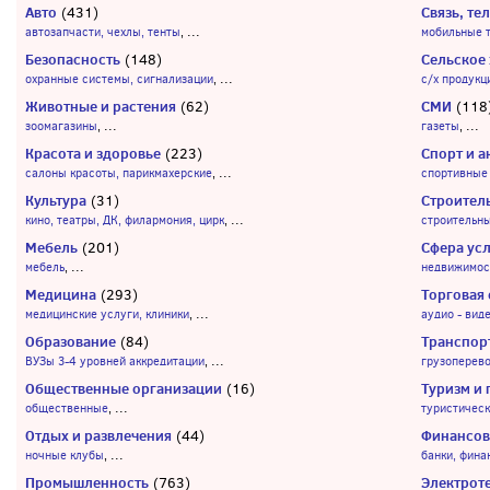
Авто
Связь, т
(431)
...
автозапчасти, чехлы, тенты
,
мобильные 
Безопасность
Сельское 
(148)
...
охранные системы, сигнализации
,
с/х продукц
Животные и растения
СМИ
(62)
(118
...
...
зоомагазины
,
газеты
,
Красота и здоровье
Спорт и 
(223)
...
салоны красоты, парикмахерские
,
спортивные 
Культура
Строител
(31)
...
кино, театры, ДК, филармония, цирк
,
строительн
Мебель
Сфера усл
(201)
...
мебель
,
недвижимос
Медицина
Торговая 
(293)
...
медицинские услуги, клиники
,
аудио - вид
Образование
Транспор
(84)
...
ВУЗы 3-4 уровней аккредитации
,
грузоперево
Общественные организации
Туризм и 
(16)
...
общественные
,
туристичес
Отдых и развлечения
Финансов
(44)
...
ночные клубы
,
банки, фина
Промышленность
Электрот
(763)