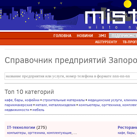
ГОЛОВНА
НОВИНИ
ЗМІ
ПІДПРИЄМС
АБІТУРІЄНТУ
ТВ-ПРОГ
Справочник предприятий Запор
Топ 10 категорий
кафе, бары, кофейни
•
строительные материалы
•
медицинские услуги, клиник
парикмахерские
•
металл, металлоизделия
•
компьютеры, оргтехника, компле
недвижимости
•
мебель
IT-технологии
Ресторан
(275)
...
компьютеры, оргтехника, комплектующие
,
кафе, бары,