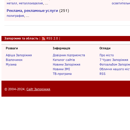
...
металл, металлоизделия
,
осветитель
Реклама, рекламные услуги
(251)
...
полиграфия
,
Запоріжжя та область
|
RSS 2.0
|
Розваги
Інформація
Огляди
Афіша Запоріжжя
Довідник підприємств
Про місто
Відпочинок
Каталог сайтів
7 Чудес Запоріжжя
Музика
Новини Запоріжжя
Фотоальбом Запорі
Новини ЗМІ
Обличчя нашого міс
ТВ-програма
RSS
© 2004-2024,
Сайт Запоріжжя
.