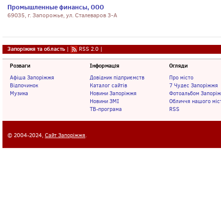
Промышленные финансы, ООО
69035, г. Запорожье, ул. Сталеваров 3-А
Запоріжжя та область
|
RSS 2.0
|
Розваги
Інформація
Огляди
Афіша Запоріжжя
Довідник підприємств
Про місто
Відпочинок
Каталог сайтів
7 Чудес Запоріжжя
Музика
Новини Запоріжжя
Фотоальбом Запорі
Новини ЗМІ
Обличчя нашого міс
ТВ-програма
RSS
© 2004-2024,
Сайт Запоріжжя
.