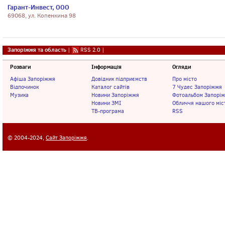
Гарант-Инвест, ООО
69068, ул. Копенкина 98
Запоріжжя та область
|
RSS 2.0
|
Розваги
Інформація
Огляди
Афіша Запоріжжя
Довідник підприємств
Про місто
Відпочинок
Каталог сайтів
7 Чудес Запоріжжя
Музика
Новини Запоріжжя
Фотоальбом Запорі
Новини ЗМІ
Обличчя нашого міс
ТВ-програма
RSS
© 2004-2024,
Сайт Запоріжжя
.