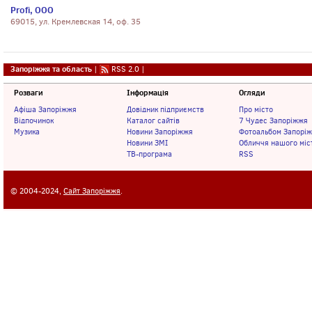
Profi, ООО
69015, ул. Кремлевская 14, оф. 35
Запоріжжя та область
|
RSS 2.0
|
Розваги
Інформація
Огляди
Афіша Запоріжжя
Довідник підприємств
Про місто
Відпочинок
Каталог сайтів
7 Чудес Запоріжжя
Музика
Новини Запоріжжя
Фотоальбом Запорі
Новини ЗМІ
Обличчя нашого міс
ТВ-програма
RSS
© 2004-2024,
Сайт Запоріжжя
.