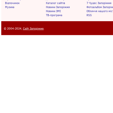
Відпочинок
Каталог сайтів
7 Чудес Запоріжжя
Музика
Новини Запоріжжя
Фотоальбом Запорі
Новини ЗМІ
Обличчя нашого міс
ТВ-програма
RSS
© 2004-2024,
Сайт Запоріжжя
.