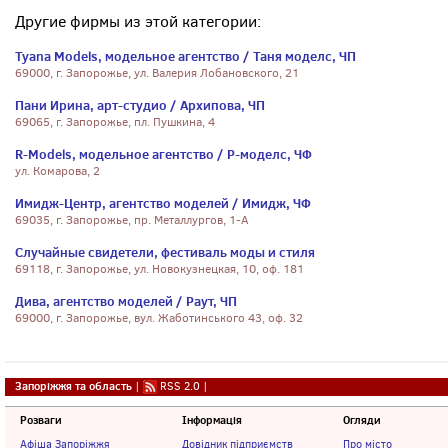
Другие фирмы из этой категории:
Tyana Models, модельное агентство / Таня моделс, ЧП
69000, г. Запорожье, ул. Валерия Лобановского, 21
Пани Ирина, арт-студио / Архипова, ЧП
69065, г. Запорожье, пл. Пушкина, 4
R-Models, модельное агентство / Р-моделс, ЧФ
ул. Комарова, 2
Имидж-Центр, агентство моделей / Имидж, ЧФ
69035, г. Запорожье, пр. Металлургов, 1-А
Случайные свидетели, фестиваль моды и стиля
69118, г. Запорожье, ул. Новокузнецкая, 10, оф. 181
Дива, агентство моделей / Раут, ЧП
69000, г. Запорожье, вул. Жаботинського 43, оф. 32
Запоріжжя та область
|
RSS 2.0
|
Розваги
Інформація
Огляди
Афіша Запоріжжя
Довідник підприємств
Про місто