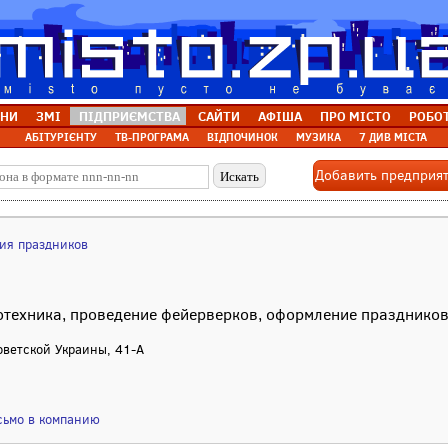
НИ
ЗМІ
ПІДПРИЄМСТВА
САЙТИ
АФІША
ПРО МІСТО
РОБО
АБІТУРІЄНТУ
ТВ-ПРОГРАМА
ВІДПОЧИНОК
МУЗИКА
7 ДИВ МІСТА
Добавить предприя
ия праздников
отехника, проведение фейерверков, оформление празднико
Советской Украины, 41-А
сьмо в компанию