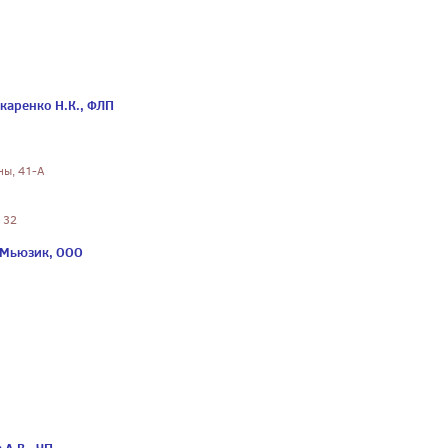
каренко Н.К., ФЛП
ны, 41-А
 32
-Мьюзик, ООО