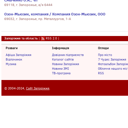
Смыченко О.А., ЧП
69118, г. Запорожье, а/я 6444
Озон-Мьюзик, компания / Компания Озон-Мьюзик, ООО
69032, г. Запорожье, пр. Металлургов, 1-А
Запоріжжя та область
|
RSS 2.0
|
Розваги
Інформація
Огляди
Афіша Запоріжжя
Довідник підприємств
Про місто
Відпочинок
Каталог сайтів
7 Чудес Запоріжжя
Музика
Новини Запоріжжя
Фотоальбом Запорі
Новини ЗМІ
Обличчя нашого міс
ТВ-програма
RSS
© 2004-2024,
Сайт Запоріжжя
.