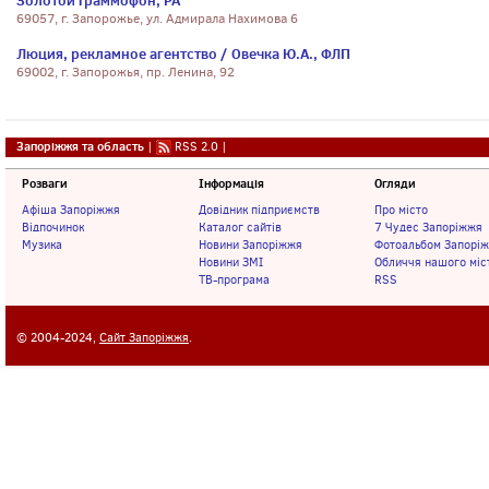
Золотой Граммофон, РА
69057, г. Запорожье, ул. Адмирала Нахимова 6
Люция, рекламное агентство / Овечка Ю.А., ФЛП
69002, г. Запорожья, пр. Ленина, 92
Запоріжжя та область
|
RSS 2.0
|
Розваги
Інформація
Огляди
Афіша Запоріжжя
Довідник підприємств
Про місто
Відпочинок
Каталог сайтів
7 Чудес Запоріжжя
Музика
Новини Запоріжжя
Фотоальбом Запорі
Новини ЗМІ
Обличчя нашого міс
ТВ-програма
RSS
© 2004-2024,
Сайт Запоріжжя
.