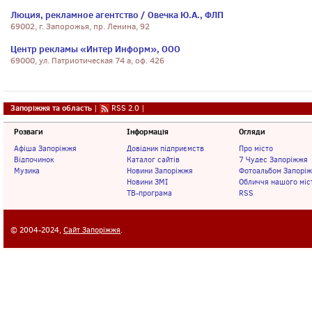
Люция, рекламное агентство / Овечка Ю.А., ФЛП
69002, г. Запорожья, пр. Ленина, 92
Центр рекламы «Интер Информ», ООО
69000, ул. Патриотическая 74 а, оф. 426
Запоріжжя та область
|
RSS 2.0
|
Розваги
Інформація
Огляди
Афіша Запоріжжя
Довідник підприємств
Про місто
Відпочинок
Каталог сайтів
7 Чудес Запоріжжя
Музика
Новини Запоріжжя
Фотоальбом Запорі
Новини ЗМІ
Обличчя нашого міс
ТВ-програма
RSS
© 2004-2024,
Сайт Запоріжжя
.