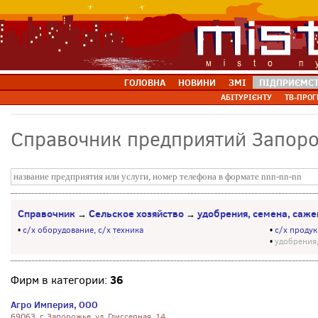
ГОЛОВНА
НОВИНИ
ЗМІ
ПІДПРИЄМС
АБІТУРІЄНТУ
ТВ-ПРОГ
Справочник предприятий Запор
Справочник
Сельское хозяйство
удобрения, семена, саж
→
→
•
с/х оборудование, с/х техника
•
с/х проду
•
удобрения
36
Фирм в категории:
Агро Империя, ООО
69063, г. Запорожье, ул. Глиссерная, 14