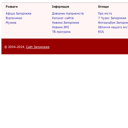
Розваги
Інформація
Огляди
Афіша Запоріжжя
Довідник підприємств
Про місто
Відпочинок
Каталог сайтів
7 Чудес Запоріжжя
Музика
Новини Запоріжжя
Фотоальбом Запорі
Новини ЗМІ
Обличчя нашого міс
ТВ-програма
RSS
© 2004-2024,
Сайт Запоріжжя
.