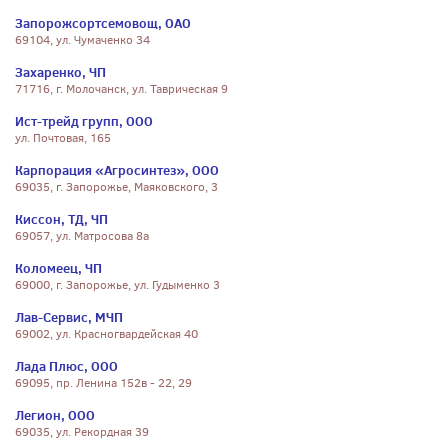
Запорожсортсемовощ, ОАО
69104, ул. Чумаченко 34
Захаренко, ЧП
71716, г. Молочанск, ул. Таврическая 9
Ист-трейд групп, ООО
ул. Почтовая, 165
Карпорация «Агросинтез», ООО
69035, г. Запорожье, Маяковского, 3
Киссон, ТД, ЧП
69057, ул. Матросова 8а
Коломеец, ЧП
69000, г. Запорожье, ул. Гудыменко 3
Лав-Сервис, МЧП
69002, ул. Красногвардейская 40
Лада Плюс, ООО
69095, пр. Ленина 152в - 22, 29
Легион, ООО
69035, ул. Рекордная 39