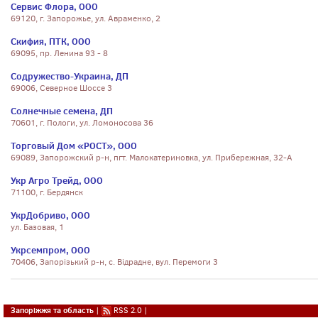
Сервис Флора, ООО
69120, г. Запорожье, ул. Авраменко, 2
Скифия, ПТК, ООО
69095, пр. Ленина 93 - 8
Содружество-Украина, ДП
69006, Северное Шоссе 3
Солнечные семена, ДП
70601, г. Пологи, ул. Ломоносова 36
Торговый Дом «РОСТ», ООО
69089, Запорожский р-н, пгт. Малокатериновка, ул. Прибережная, 32-А
Укр Агро Трейд, ООО
71100, г. Бердянск
УкрДобриво, ООО
ул. Базовая, 1
Укрсемпром, ООО
70406, Запорiзький р-н, с. Вiдрадне, вул. Перемоги 3
Запоріжжя та область
|
RSS 2.0
|